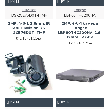
КУПИ
КУПИ
Hikvision
Longse
DS-2CE76D0T-ITMF
LBP60THC200NA
2MP, 4-в-1, 2.8mm, IR
2MP, 4-в-1 камера
30м Hikvision DS-
Longse
2CE76D0T-ITMF
LBP60THC200NA, 2.8-
12mm, IR 60м
€42.18
(81.11лв.)
€86.95
(167.21лв.)
КУПИ
КУПИ