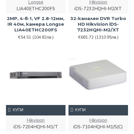
Longse
Hikvision
LIA40ETHC200FS
iDS-7232HQHI-M2/XТ
2MP, 4-в-1, VF 2.8-12мм,
32-канален DVR Turbo
IR 40м, камера Longse
HD Hikvision iDS-
LIA40ETHC200FS
7232HQHI-M2/XТ
€54.51
(104.82лв.)
€681.72
(1310.95лв.)
КУПИ
КУПИ
Hikvision
Hikvision
iDS-7204HQHI-M1/T
iDS-7104HQHI-M1/S(С)