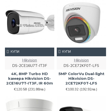
КУПИ
КУПИ
Hikvision
Hikvision
DS-2CE16U7T-IT3F
DS-2CE72KF0T-LFS
4K, 8MP Turbo HD
5MP ColorVu Dual-light
камера Hikvision DS-
Hikvision DS-
2CE16U7T-IT3F, IR 60m
2CE72KF0T-LFS
€120.58
(231.88лв.)
€100.32
(192.92лв.)