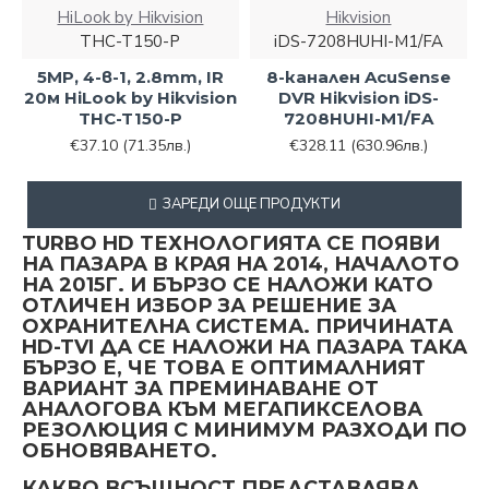
HiLook by Hikvision
Hikvision
THC-T150-P
iDS-7208HUHI-M1/FA
5MP, 4-в-1, 2.8mm, IR
8-канален AcuSense
20м HiLook by Hikvision
DVR Hikvision iDS-
THC-T150-P
7208HUHI-M1/FA
€37.10
(71.35лв.)
€328.11
(630.96лв.)
ЗАРЕДИ ОЩЕ ПРОДУКТИ
TURBO HD ТЕХНОЛОГИЯТА СЕ ПОЯВИ
НА ПАЗАРА В КРАЯ НА 2014, НАЧАЛОТО
НА 2015Г. И БЪРЗО СЕ НАЛОЖИ КАТО
ОТЛИЧЕН ИЗБОР ЗА РЕШЕНИЕ ЗА
ОХРАНИТЕЛНА СИСТЕМА. ПРИЧИНАТА
HD-TVI ДА СЕ НАЛОЖИ НА ПАЗАРА ТАКА
БЪРЗО Е, ЧЕ ТОВА Е ОПТИМАЛНИЯТ
ВАРИАНТ ЗА ПРЕМИНАВАНЕ ОТ
АНАЛОГОВА КЪМ МЕГАПИКСЕЛОВА
РЕЗОЛЮЦИЯ С МИНИМУМ РАЗХОДИ ПО
ОБНОВЯВАНЕТО.
КАКВО ВСЪЩНОСТ ПРЕДСТАВЛЯВА