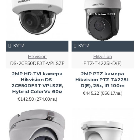
КУПИ
КУПИ
Hikvision
Hikvision
DS-2CE50DF3T-VPLSZE
PTZ-T4225I-D(E)
2MP HD-TVI камера
2MP PTZ камера
Hikvision DS-
Hikvision PTZ-T4225I-
2CE50DF3T-VPLSZE,
D(E), 25x, IR 100m
Hybrid ColorVu 60м
€445.22
(856.17лв.)
€142.50
(274.03лв.)