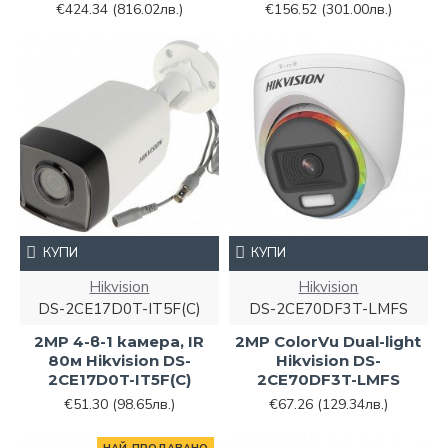
€424.34
(816.02лв.)
€156.52
(301.00лв.)
КУПИ
КУПИ
Hikvision
Hikvision
DS-2CE17D0T-IT5F(C)
DS-2CE70DF3T-LMFS
2MP 4-в-1 камера, IR
2MP ColorVu Dual-light
80м Hikvision DS-
Hikvision DS-
2CE17D0T-IT5F(C)
2CE70DF3T-LMFS
€51.30
(98.65лв.)
€67.26
(129.34лв.)