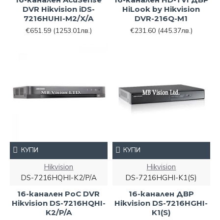
DVR Hikvision iDS-
HiLook by Hikvision
7216HUHI-M2/X/A
DVR-216Q-M1
€651.59
(1253.01лв.)
€231.60
(445.37лв.)
КУПИ
КУПИ
Hikvision
Hikvision
DS-7216HQHI-K2/P/A
DS-7216HGHI-K1(S)
16-канален PoC DVR
16-канален ДВР
Hikvision DS-7216HQHI-
Hikvision DS-7216HGHI-
K2/P/A
K1(S)