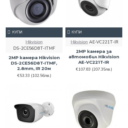
КУПИ
КУПИ
Hikvision
Hikvision
AE-VC221T-IR
DS-2CE56D8T-ITMF
2MP камера за
автомобил Hikvision
2MP камера Hikvision
AE-VC221T-IR
DS-2CE56D8T-ITMF,
2.8mm, IR 20м
€107.83
(207.35лв.)
€53.33
(102.56лв.)