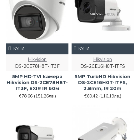
КУПИ
КУПИ
Hikvision
Hikvision
DS-2CE78H8T-IT3F
DS-2CE16H0T-ITFS
5MP HD-TVI камера
5MP TurbHD Hikvision
Hikvision DS-2CE78H8T-
DS-2CE16H0T-ITFS,
IT3F, EXIR IR 60м
2.8mm, IR 20m
€78.66
(151.26лв.)
€60.42
(116.19лв.)