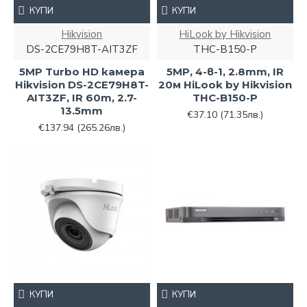
КУПИ
КУПИ
Hikvision
HiLook by Hikvision
DS-2CE79H8T-AIT3ZF
THC-B150-P
5MP Turbo HD камера
5MP, 4-в-1, 2.8mm, IR
Hikvision DS-2CE79H8T-
20м HiLook by Hikvision
AIT3ZF, IR 60m, 2.7-
THC-B150-P
13.5mm
€37.10
(71.35лв.)
€137.94
(265.26лв.)
КУПИ
КУПИ