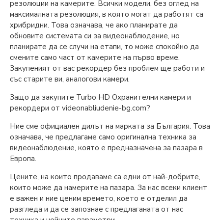
резолюции на камерите. Всички модели, без оглед на
максималната резолюция, в която могат да работят са
хрибридни. Това означава, че ако планирате да
обновите системата си за видеонаблюдение, но
планирате да се случи на етапи, то може спокойно да
смените само част от камерите на първо време.
Закупеният от вас рекордер без проблем ще работи и
със старите ви, аналогови камери.
Защо да закупите Turbo HD Охранителни камери и
рекордери от videonabliudenie-bg.com?
Ние сме официален дилът на марката за България. Това
означава, че предлагаме само оригинална техника за
видеонаблюдение, която е предназначена за пазара в
Европа.
Цените, на които продаваме са едни от най-добрите,
които може да намерите на пазара. За нас всеки клиент
е важен и ние ценим времето, което е отделил да
разгледа и да се запознае с предлаганата от нас
техника и нейните параметри.