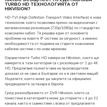
TURBO HD ТЕХНОЛОГИЯТА ОТ
HIKVISION?
HD-TVI (High Definition Transport Video Interface) е нова
технология, която позволява пренос на видеосигнал с
мегапикселова резолюция (720p/1080p) по стандартен
коаксиален кабел. Тя решава един от основните
проблеми на новите IP системи за сигурност, а именно
необходимостта от подмяна на старите коаксиални
кабелни системи с по-нови мрежови.
Охранитените Turbo HD камери на Hikvision„ които ще
намерите в тази категория са с резолюция от 1 до 4K
HD. Предлагаме пълната гама на производителя
доказал се не само в България, но и в световен мащаб.
Моделите, които може да закупите са официално
предвидените за пазара в Европа.
Сред разнообразието от DVR Hikvision, които са
поместени в категорията може да откриете с 4 до 32
канала, както и съвместими с всяка от предлаганите