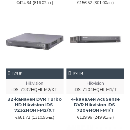
€424.34
(816.02лв.)
€156.52
(301.00лв.)
КУПИ
КУПИ
Hikvision
Hikvision
iDS-7232HQHI-M2/XТ
iDS-7204HQHI-M1/T
32-канален DVR Turbo
4-канален AcuSense
HD Hikvision iDS-
DVR Hikvision iDS-
7232HQHI-M2/XТ
7204HQHI-M1/T
€681.72
(1310.95лв.)
€129.96
(249.91лв.)