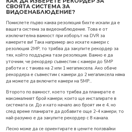
КАК ДА ИЗБЕРЕТЕ РЕКОРДЕР ЗА
СВОЯТА СИСТЕМА ЗА
ВИДОЕНАБЛЮДЕНИЕ?
Помислете първо каква резолюция бихте искали да е
вашата система за видеонаблюдение. Това е от
изключителна важност при изборът на DVR за
камерите ви! Така например ако искате камери с
резолюция 2MP, то трябва да закупите рекордер за
тях, който поддържа тази резолюция. Важно е да
уточним, че рекордер съвместим с камери до 5MP
работи и с такива на 2 или 1 мегапиксела. Ако обаче
рекордера е съвместим с камери до 2 мегапиксела няма
да можете да включите камери на 5MP...
Второто по важност, което трябва да планирате е
максималният брой камери, които ще инсталирате в
системата си. До и като начало ако броят им е 4, но
след време планирате да добавите още 2-4 камери, то
най-разумно е да закупите рекордер с 8 канала.
Лесно може да се ориентирате в цените ползвайки