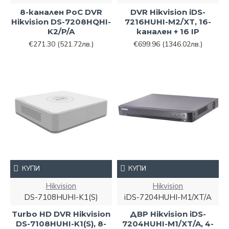
8-канален PoC DVR
DVR Hikvision iDS-
Hikvision DS-7208HQHI-
7216HUHI-M2/XT, 16-
K2/P/A
канален + 16 IP
€271.30
(521.72лв.)
€699.96
(1346.02лв.)
КУПИ
КУПИ
Hikvision
Hikvision
DS-7108HUHI-K1(S)
iDS-7204HUHI-M1/XT/A
Turbo HD DVR Hikvision
ДВР Hikvision iDS-
DS-7108HUHI-K1(S), 8-
7204HUHI-M1/XT/A, 4-