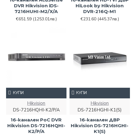
DVR Hikvision iDS-
HiLook by Hikvision
7216HUHI-M2/X/A
DVR-216Q-M1
€651.59
(1253.01лв.)
€231.60
(445.37лв.)
КУПИ
КУПИ
Hikvision
Hikvision
DS-7216HQHI-K2/P/A
DS-7216HGHI-K1(S)
16-канален PoC DVR
16-канален ДВР
Hikvision DS-7216HQHI-
Hikvision DS-7216HGHI-
K2/P/A
K1(S)