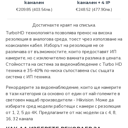
канален
канален + 4 IP
€209.85
(403.54лв.)
€248.52
(477.90лв.)
Достигнахте краят на списъка.
TurboHD технологията позволява пренос на висока
резолюция в аналогова среда, тоест чрез използване на
коаксиален кабел. Изборът на резолюция не се
различава от възможностите, които предоставят ИП
камерите, но с изключително важната разлика в цената.
Стойността на система за видеонаблюдение с Turbo HD
техника е 35-40% по-ниска съпоставена със същата
система с ИП техника.
Рекордерите за видоенаблюдение, които ще намерите
в тази категория са основно от един от най-големите в
световен мащаб производители - Hikvision. Може да
избирате сред модели работещи с камери с резолюция
от 1, 2, 5 до 4К. Предлаганите от нас модели са с 4, 8,
16, 32 канала