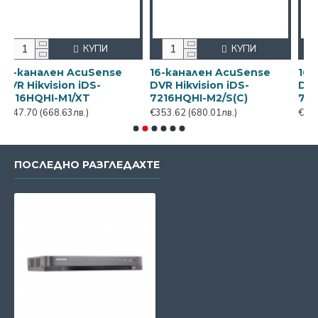
КУПИ
КУПИ
ален AcuSense
16-канален AcuSense
16-канале
vision iDS-
DVR Hikvision iDS-
DVR Hikvisi
HI-M1/XT
7216HQHI-M2/S(C)
7216HUHI-M
(668.63лв.)
€353.62
(680.01лв.)
€651.59
(1253
ПОСЛЕДНО РАЗГЛЕДАХТЕ