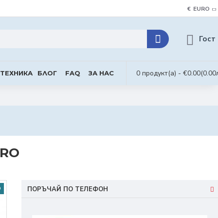
€
EURO
Гост
0 продукт(а) - €0.00
(0.00
 ТЕХНИКА
БЛОГ
FAQ
ЗА НАС
PRO
О
ПОРЪЧАЙ ПО ТЕЛЕФОН