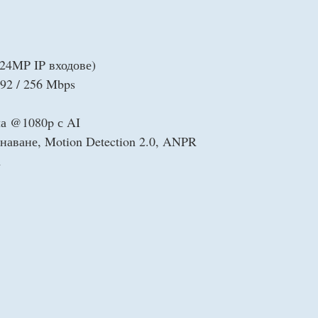
24MP IP входове)
92 / 256 Mbps
ла @1080p с AI
наване, Motion Detection 2.0, ANPR
а