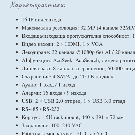
Характеристики:
16 IP видеовхода
Максимална резолюция: 32 MP (4 канала 32MP/
Входяща/изходяща пропускателна способност: 1
Видео изходи: 2 × HDMI, 1 × VGA
Декодиране: 32 канала @1080p без AI / 20 кана
AI функции: AcuSeek, AcuSearch, лицево разпоз
Лицева база: 8 канала за сравнение, 50 000 лиц
Съхранение: 4 SATA, до 20 TB на диск
Аудио: 1 вход / 1 изход
Аларми: 16 входа / 9 изхода
USB: 2 × USB 2.0 отпред, 1 × USB 3.0 отзад
RS-485 / RS-232
Корпус: 1.5U rack mount, 440 × 391 × 72 мм
Захранване: 100–240 VAC
Работна температура: -10 °C до 55 °C