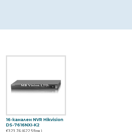
16-канален NVR Hikvision
DS-7616NXI-K2
€323.76
(622.59лв.)