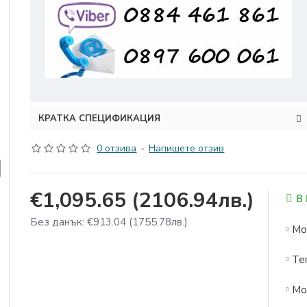
КРАТКА СПЕЦИФИКАЦИЯ
0 отзива
-
Напишете отзив
€1,095.65
(2106.94лв.)
В
Без данък: €913.04
(1755.78лв.)
Мо
Те
Мо