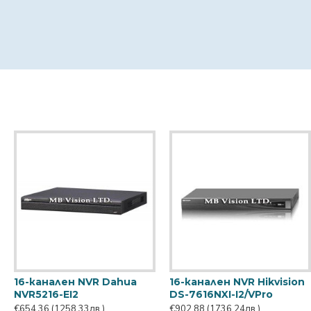
16-канален NVR Dahua
16-канален NVR Hikvision
NVR5216-EI2
DS-7616NXI-I2/VPro
€654.36
(1258.33лв.)
€902.88
(1736.24лв.)