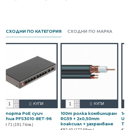
СХОДНИ ПО КАТЕГОРИЯ
СХОДНИ ПО МАРКА
КУПИ
КУПИ
а PoE суич
100m ролка комбиниран
14-потров 
FS3010-8ET-96
RG59 + 2x0,50mm
UTEPO UTP
коаксиал + захранване
TP150, упр
1.74лв.)