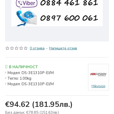
0 отзива
-
Напишете отзив
В НАЛИЧНОСТ
Модел:
DS-3E1310P-EI/M
Тегло:
1.00kg
Модел:
DS-3E1310P-EI/M
Hikvision
€94.62
(181.95лв.)
Без данък: €78.85
(151.63лв.)