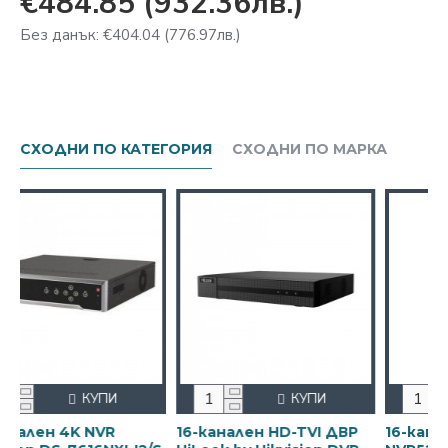
€484.85
(932.36лв.)
Без данък: €404.04
(776.97лв.)
СХОДНИ ПО КАТЕГОРИЯ
СХОДНИ ПО МАРКА
КУПИ
КУПИ
КУП
 NVR
16-канален HD-TVI ДВР
16-канален NVR D