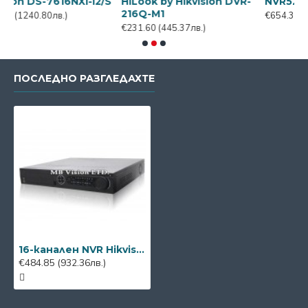
16NXI-I2/S
HiLook by Hikvision DVR-
NVR5216-EI2
216Q-M1
в.)
€654.36
(1258.33лв.)
€231.60
(445.37лв.)
ПОСЛЕДНО РАЗГЛЕДАХТЕ
16-канален NVR Hikvision DS-7716NI-K4
€484.85
(932.36лв.)