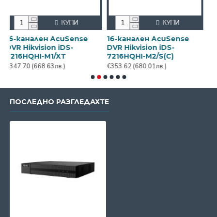
КУПИ
КУПИ
нален AcuSense
16-канален AcuSense
16-канале
kvision iDS-
DVR Hikvision iDS-
DVR Hikvis
QHI-M1/XT
7216HQHI-M2/S(C)
7216HQHI
0
(668.63лв.)
€353.62
(680.01лв.)
€404.70
(778
ПОСЛЕДНО РАЗГЛЕДАХТЕ