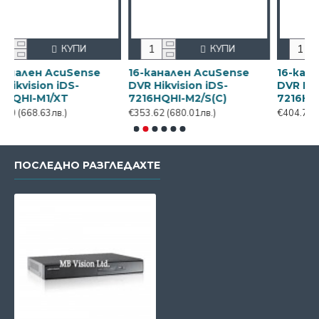
КУПИ
КУПИ
н AcuSense
16-канален AcuSense
16-канален A
ion iDS-
DVR Hikvision iDS-
DVR Hikvision 
M1/XT
7216HQHI-M2/S(C)
7216HQHI-M2/
.63лв.)
€353.62
(680.01лв.)
€404.70
(778.24лв
ПОСЛЕДНО РАЗГЛЕДАХТЕ