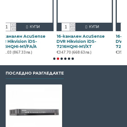
КУПИ
КУПИ
н AcuSense
16-канален AcuSense
16-канален A
ion iDS-
DVR Hikvision iDS-
DVR Hikvision 
M1/FA/A
7216HQHI-M1/XT
7216HQHI-M2/S
.33лв.)
€347.70
(668.63лв.)
€353.62
(680.01лв
ПОСЛЕДНО РАЗГЛЕДАХТЕ