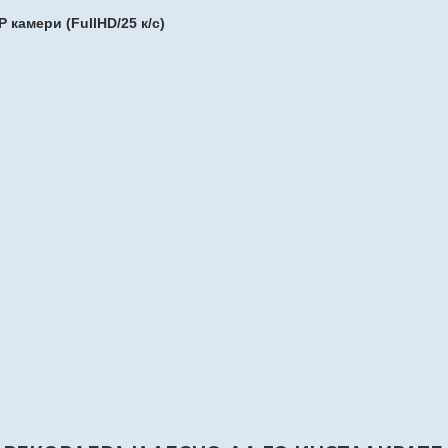
 камери (FullHD/25 к/с)