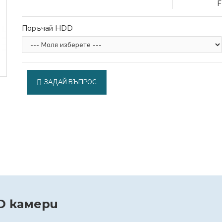
F
Поръчай HDD
ЗАДАЙ ВЪПРОС
HD камери