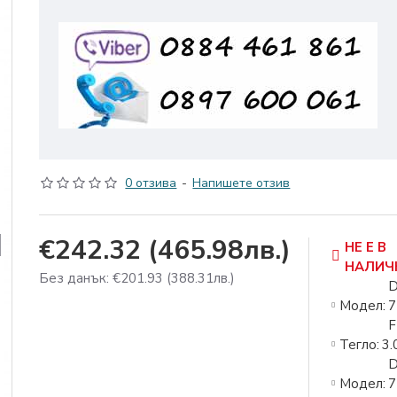
0 отзива
-
Напишете отзив
€242.32
(465.98лв.)
НЕ Е В
НАЛИЧ
Без данък: €201.93
(388.31лв.)
D
Модел:
7
F
Тегло:
3.
D
Модел:
7