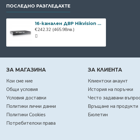
ПОСЛЕДНО РАЗГЛЕДАХТЕ
16-канален ДВР Hikvision DS-7216HGHI-F1/A за Turbo HD, CVBS, AHD камери
€242.32
(465.98лв.)
ЗА МАГАЗИНА
ЗА КЛИЕНТА
Кои сме ние
Клиентски акаунт
Общи условия
История на поръчки
Условия доставки
Често задавани въпро
Политики лични данни
Връщане на продукти
Политики Cookies
Бюлетин
Потребителски права