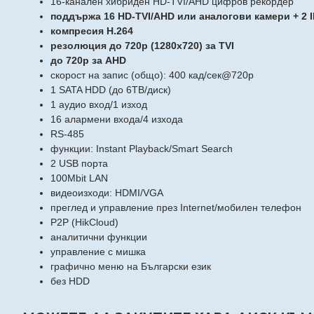
16-канален хибриден HD-TVI/AHD цифров рекордер
поддържа 16 HD-TVI/AHD или аналогови камери + 2 IP
компресия H.264
резолюция до 720p (1280x720) за TVI
до 720p за AHD
скорост на запис (общо): 400 кад/сек@720p
1 SATA HDD (до 6ТВ/диск)
1 аудио вход/1 изход
16 алармени входа/4 изхода
RS-485
функции: Instant Playback/Smart Search
2 USB порта
100Mbit LAN
видеоизходи: HDMI/VGA
преглед и управление през Internet/мобилен телефон
P2P (HikCloud)
аналитични функции
управлeние с мишка
графично меню на Български език
без HDD