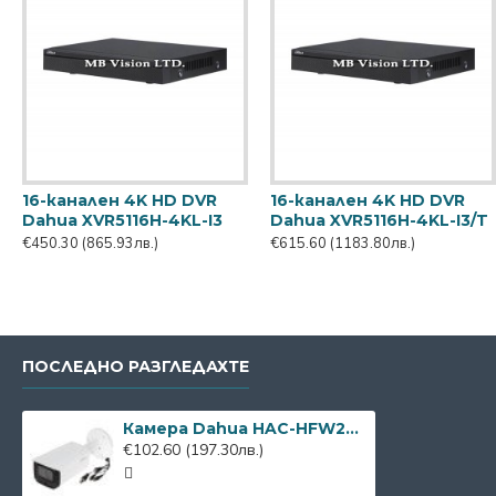
16-канален 4K HD DVR
16-канален 4K HD DVR
Dahua XVR5116H-4KL-I3
Dahua XVR5116H-4KL-I3/T
€450.30
(865.93лв.)
€615.60
(1183.80лв.)
ПОСЛЕДНО РАЗГЛЕДАХТЕ
Камера Dahua HAC-HFW2501TU-A-0360B, 5MP, 3.6mm, IR 80m
€102.60
(197.30лв.)