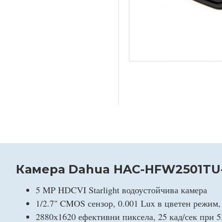
Камера Dahua HAC-HFW2501TU-A
5 MP HDCVI Starlight водоустойчива камера
1/2.7" CMOS сензор, 0.001 Lux в цветен режим, 
2880х1620 ефективни пиксела, 25 кад/сек при 