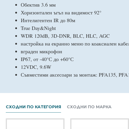
Обектив 3.6 мм
Хоризонтален ъгъл на видимост 92°
Интелигентен IR до 80м
True Day&Night
WDR 120dB, 3D-DNR, BLC, HLC, AGC
настройка на екранно меню по коаксиален кабе
вграден микрофон
IP67, oт -40°С до +60°С
12VDC, 9.6W
Съвместими аксесоари за монтаж: PFA135, PFA
СХОДНИ ПО КАТЕГОРИЯ
СХОДНИ ПО МАРКА