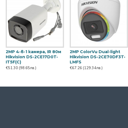
2MP 4-в-1 камера, IR 80м
2MP ColorVu Dual-light
Hikvision DS-2CE17D0T-
Hikvision DS-2CE70DF3T-
IT5F(C)
LMFS
€51.30
(98.65лв.)
€67.26
(129.34лв.)