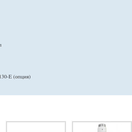
л
130-E (опция)