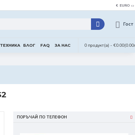
€
EURO
Гост
0 продукт(а) - €0.00
(0.00
 ТЕХНИКА
БЛОГ
FAQ
ЗА НАС
S2
ПОРЪЧАЙ ПО ТЕЛЕФОН