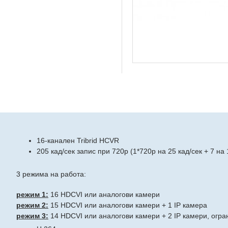
16-канален Tribrid HCVR
205 кад/сек запис при 720р (1*720p на 25 кад/сек + 7 на
3 режима на работа:
режим 1:
16 HDCVI или аналогови камери
режим 2:
15 HDCVI или аналогови камери + 1 IP камера
режим 3:
14 HDCVI или аналогови камери + 2 IP камери, огран