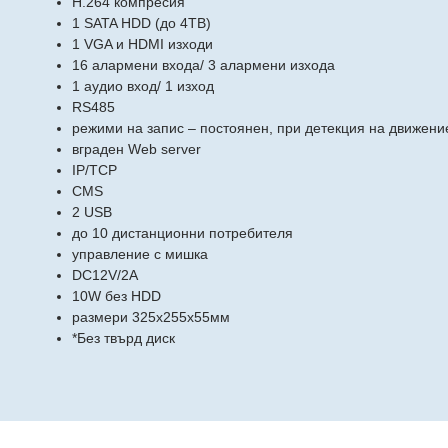
H.264 компресия
1 SATA HDD (до 4TB)
1 VGA и HDMI изходи
16 алармени входа/ 3 алармени изхода
1 аудио вход/ 1 изход
RS485
режими на запис – постоянен, при детекция на движение
вграден Web server
IP/TCP
CMS
2 USB
до 10 дистанционни потребителя
управление с мишка
DC12V/2A
10W без HDD
размери 325х255х55мм
*Без твърд диск