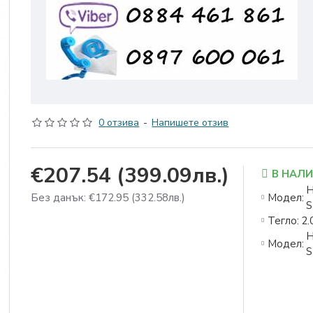
0 отзива
-
Напишете отзив
€207.54
(399.09лв.)
В НАЛ
H
Без данък: €172.95
(332.58лв.)
Модел:
S
Тегло:
2.
H
Модел:
S