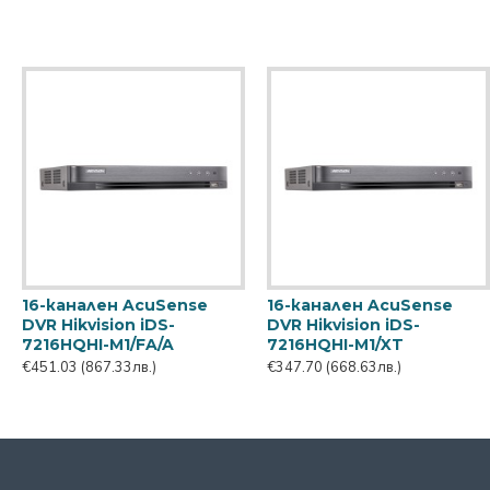
16-канален AcuSense
16-канален AcuSense
DVR Hikvision iDS-
DVR Hikvision iDS-
7216HQHI-M1/FA/A
7216HQHI-M1/XT
€451.03
(867.33лв.)
€347.70
(668.63лв.)