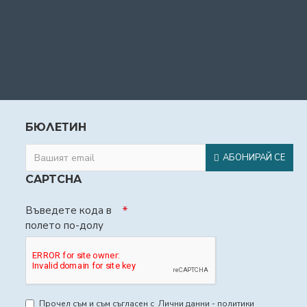
БЮЛЕТИН
АБОНИРАЙ СЕ
CAPTCHA
Въведете кода в
полето по-долу
Прочел съм и съм съгласен с
Лични данни - политики