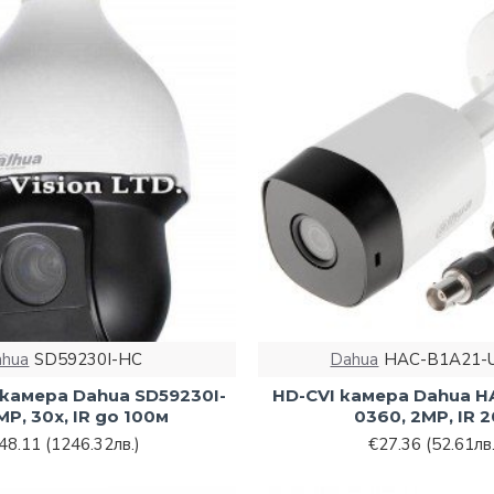
ahua
SD59230I-HC
Dahua
HAC-B1A21-
 камера Dahua SD59230I-
HD-CVI камера Dahua H
MP, 30х, IR до 100м
0360, 2MP, IR 
48.11
(1246.32лв.)
€27.36
(52.61лв.