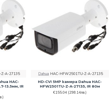
Z-A-27135
Dahua
HAC-HFW2501TU-Z-A-27135
ahua HAC-
HD-CVI 5MP камера Dahua HAC-
7-13.5мм, IR
HFW2501TU-Z-A-27135, IR 80м
€155.04
(298.14лв.)
в.)