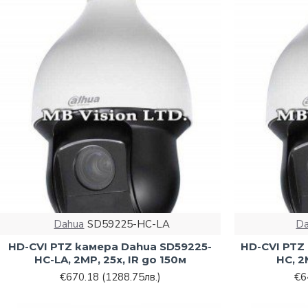
Dahua
SD59225-HC-LA
D
HD-CVI PTZ камера Dahua SD59225-
HD-CVI PTZ
HC-LA, 2MP, 25х, IR до 150м
HC, 2
€670.18
(1288.75лв.)
€6