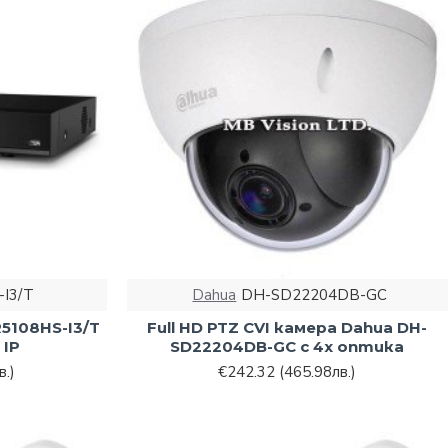
I3/T
Dahua
DH-SD22204DB-GC
5108HS-I3/T
Full HD PTZ CVI камера Dahua DH-
 IP
SD22204DB-GC с 4х оптика
в.)
€242.32
(465.98лв.)