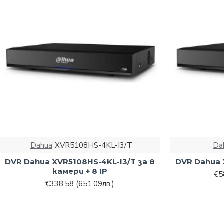
Dahua
XVR5108HS-4KL-I3/T
Da
DVR Dahua XVR5108HS-4KL-I3/T за 8
DVR Dahua 
камери + 8 IP
€5
€338.58
(651.09лв.)