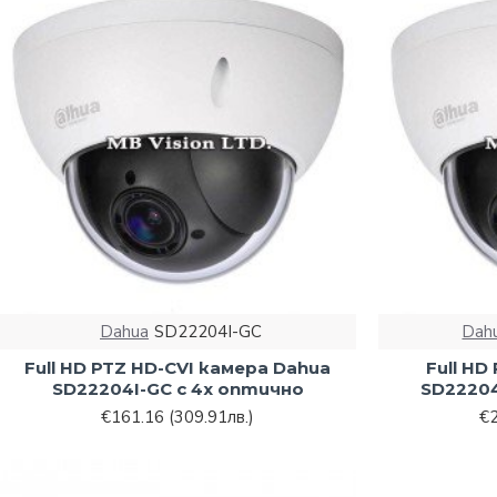
Dahua
SD22204I-GC
Dah
Full HD PTZ HD-CVI камера Dahua
Full HD
SD22204I-GC с 4х оптично
SD22204
€161.16
(309.91лв.)
€