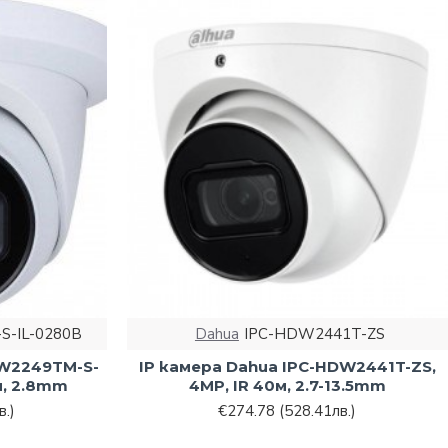
S-IL-0280B
Dahua
IPC-HDW2441T-ZS
DW2249TM-S-
IP камера Dahua IPC-HDW2441T-ZS,
м, 2.8mm
4MP, IR 40м, 2.7-13.5mm
в.)
€274.78
(528.41лв.)