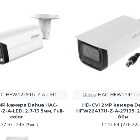
C-HFW1239TU-Z-A-LED
Dahua
HAC-HFW2241TU-
MP камера Dahua HAC-
HD-CVI 2MP камера D
-A-LED, 2.7-13.5мм, Full-
HFW2241TU-Z-A-27135, 2.
color
80м
127.53
(245.25лв.)
€143.64
(276.22л