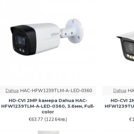
Dahua
HAC-HFW1239TLM-A-LED-0360
Dahua
HA
HD-CVI 2MP камера Dahua HAC-
HD-CVI 2
HFW1239TLM-A-LED-0360, 3.6мм, Full-
HFW1239TU-Z
color
€63.77
(122.64лв.)
€