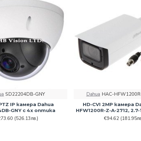
ua
SD22204DB-GNY
Dahua
HAC-HFW1200R-
 PTZ IP камера Dahua
HD-CVI 2MP камера D
DB-GNY с 4х оптика
HFW1200R-Z-A-2712, 2.7-
273.60
(526.13лв.)
€94.62
(181.95лв