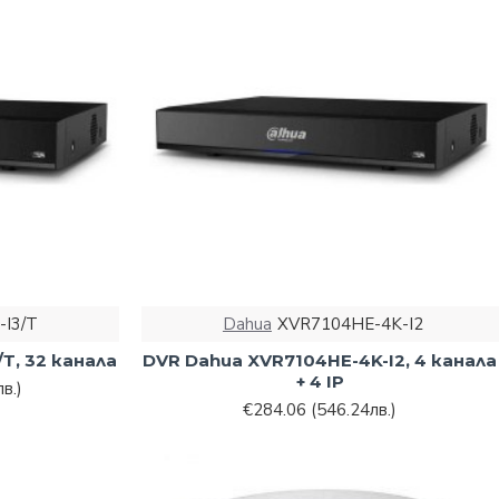
I3/Т
Dahua
XVR7104HE-4K-I2
Т, 32 канала
DVR Dahua XVR7104HE-4K-I2, 4 канала
+ 4 IP
в.)
€284.06
(546.24лв.)