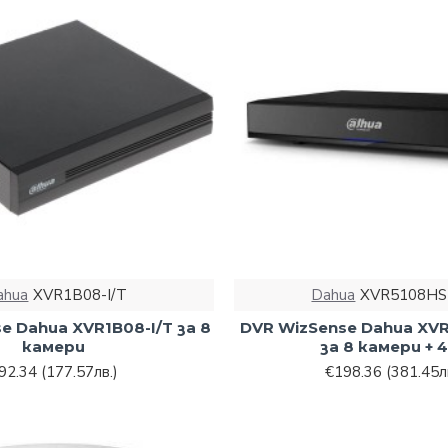
ahua
XVR1B08-I/T
Dahua
XVR5108HS-
e Dahua XVR1B08-I/T за 8
DVR WizSense Dahua XVR
камери
за 8 камери + 4
92.34
(177.57лв.)
€198.36
(381.45л