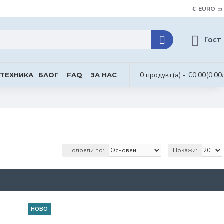
€
EURO
Гост
0 продукт(а) - €0.00
(0.00
 ТЕХНИКА
БЛОГ
FAQ
ЗА НАС
Подреди по:
Покажи:
НОВО