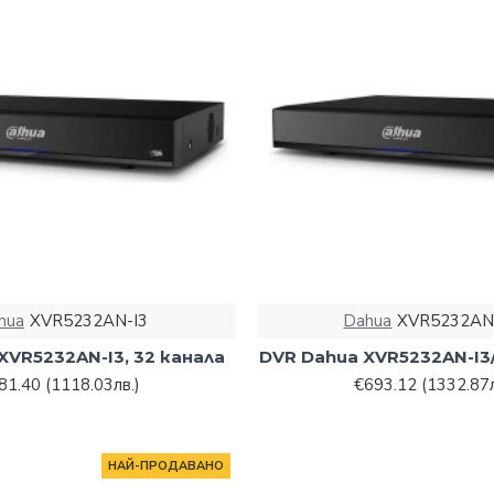
hua
XVR5232AN-I3
Dahua
XVR5232AN-
XVR5232AN-I3, 32 канала
DVR Dahua XVR5232AN-I3/
81.40
(1118.03лв.)
€693.12
(1332.87л
НАЙ-ПРОДАВАНО