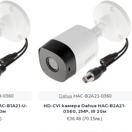
U-0360
Dahua
HAC-B2A21-0360
AC-B1A21-U-
HD-CVI камера Dahua HAC-B2A21-
20м
0360, 2MP, IR 20м
)
€36.48
(70.15лв.)