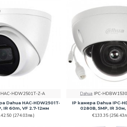
HAC-HDW2501T-Z-A
Dahua
IPC-HDBW1530
ера Dahua HAC-HDW2501T-
IP камера Dahua IPC-
, IR 60m, VF 2.7-12мм
0280B, 5MP, IR 30м
142.50
(274.03лв.)
€133.35
(256.43л