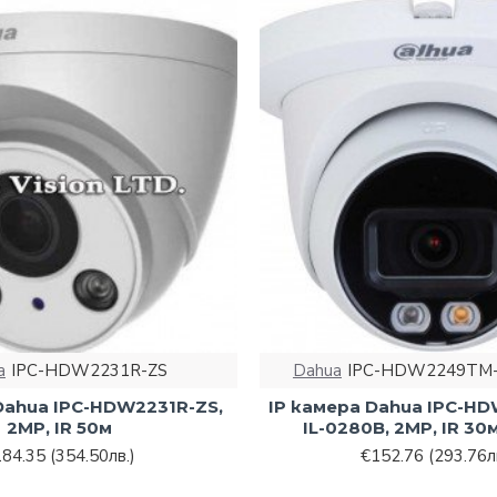
a
IPC-HDW2231R-ZS
Dahua
IPC-HDW2249TM-
Dahua IPC-HDW2231R-ZS,
IP камера Dahua IPC-H
2MP, IR 50м
IL-0280B, 2MP, IR 30
184.35
(354.50лв.)
€152.76
(293.76л