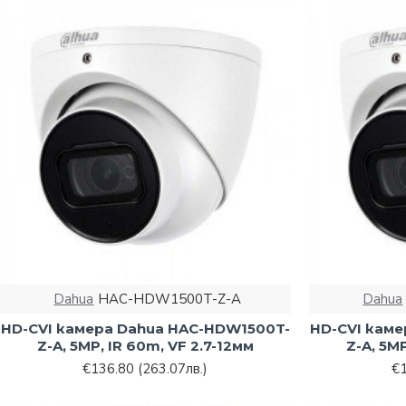
Dahua
HAC-HDW1500T-Z-A
Dahua
HD-CVI камера Dahua HAC-HDW1500T-
HD-CVI кам
Z-A, 5MP, IR 60m, VF 2.7-12мм
Z-A, 5MP
€136.80
(263.07лв.)
€