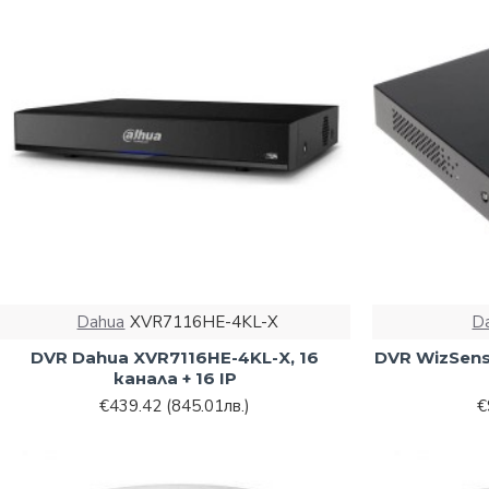
Dahua
XVR7116HE-4KL-X
D
DVR Dahua XVR7116HE-4KL-X, 16
DVR WizSens
канала + 16 IP
€439.42
(845.01лв.)
€