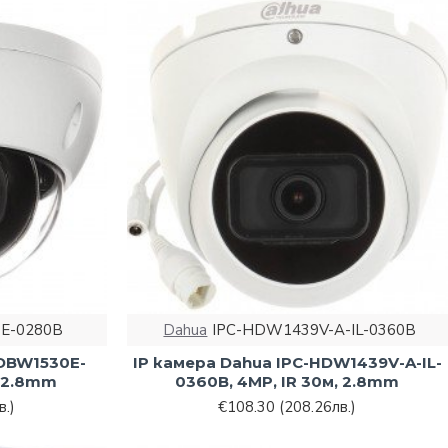
E-0280B
Dahua
IPC-HDW1439V-A-IL-0360B
HDBW1530E-
IP камера Dahua IPC-HDW1439V-A-IL-
, 2.8mm
0360B, 4MP, IR 30м, 2.8mm
в.)
€108.30
(208.26лв.)