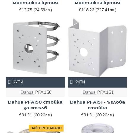
монтажна кутия
монтажна кутия
€12.75
(24.53лв.)
€118.26
(227.41лв.)
КУПИ
КУПИ
Dahua
PFA150
Dahua
PFA151
Dahua PFA150 стойка
Dahua PFA151 - ъглова
за стълб
стойка
€31.31
(60.20лв.)
€31.31
(60.20лв.)
НАЙ-ПРОДАВАНО