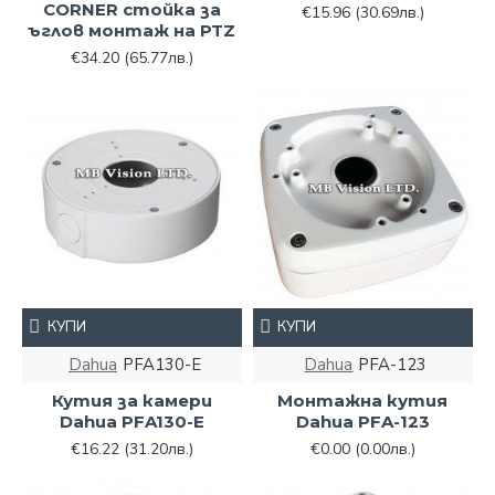
CORNER стойка за
€15.96
(30.69лв.)
ъглов монтаж на PTZ
€34.20
(65.77лв.)
КУПИ
КУПИ
Dahua
PFA130-E
Dahua
PFA-123
Кутия за камери
Монтажна кутия
Dahua PFA130-E
Dahua PFA-123
€16.22
(31.20лв.)
€0.00
(0.00лв.)