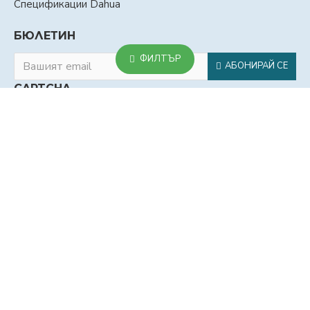
Спецификации Dahua
БЮЛЕТИН
ФИЛТЪР
АБОНИРАЙ СЕ
CAPTCHA
Въведете кода в
полето по-долу
Прочел съм и съм съгласен с
Лични данни - политики
Copyright © 2012-2026, ЕМ БИ ВИЖЪН ООД, Всички права