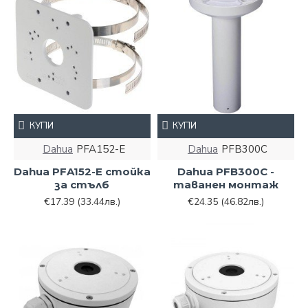
КУПИ
КУПИ
Dahua
PFA152-E
Dahua
PFB300C
Dahua PFA152-E стойка
Dahua PFB300C -
за стълб
таванен монтаж
€17.39
(33.44лв.)
€24.35
(46.82лв.)