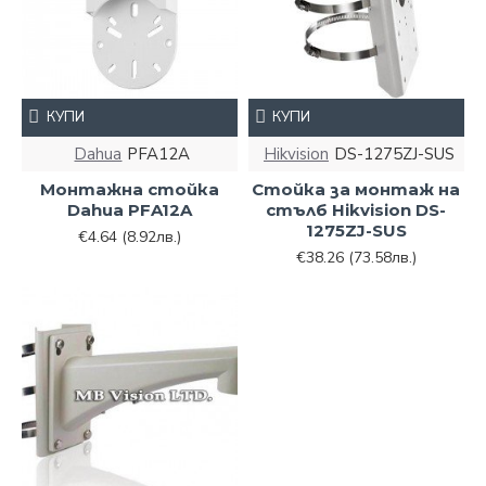
КУПИ
КУПИ
Dahua
PFA12A
Hikvision
DS-1275ZJ-SUS
Монтажна стойка
Стойка за монтаж на
Dahua PFA12A
стълб Hikvision DS-
1275ZJ-SUS
€4.64
(8.92лв.)
€38.26
(73.58лв.)