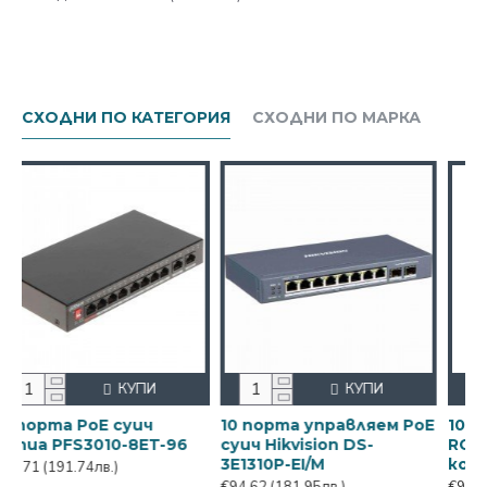
СХОДНИ ПО КАТЕГОРИЯ
СХОДНИ ПО МАРКА
КУПИ
КУПИ
 PoE суич
10 порта управляем PoE
100m ролка 
S3010-8ET-96
суич Hikvision DS-
RG59 + 2x0,
3E1310P-EI/M
коаксиал + 
.74лв.)