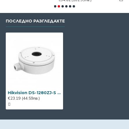
€94.62
(181.95лв.)
€92.40
(177.69л
ПОСЛЕДНО РАЗГЛЕДАХТЕ
Hikvision DS-1280ZJ-S монтажна основа
€23.19
(44.59лв.)