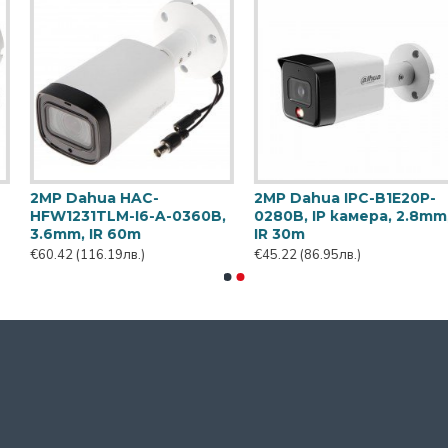
2MP Dahua IPC-
2MP Dahua IPC-T1E20P-
HFW2249S-S-IL-0280B, IP
0280B, IP камера, 2.8mm,
камера, 2.8mm, IR 30m
IR 30m
€152.76
(293.76лв.)
€45.22
(86.95лв.)