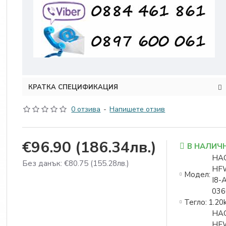
КРАТКА СПЕЦИФИКАЦИЯ
0 отзива
-
Напишете отзив
€96.90
(186.34лв.)
В НАЛИЧ
HA
Без данък: €80.75
(155.28лв.)
HF
Модел:
I8-
03
Тегло:
1.20
HA
HF