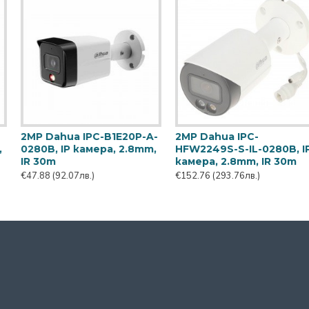
2MP HD-CVI камера
2MP HD-CVI камера
Dahua HAC-T1A21-U-0280
Dahua HAC-T2A21-U-0280
€26.22
(50.42лв.)
€37.62
(72.34лв.)