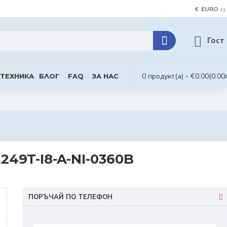
€
EURO
Гост
0 продукт(а) - €0.00
(0.00
 ТЕХНИКА
БЛОГ
FAQ
ЗА НАС
9T-I8-A-NI-0360B
ПОРЪЧАЙ ПО ТЕЛЕФОН