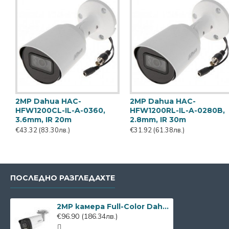
2MP Dahua IPC-B1E20P-
2MP Dahua IPC-B1E20P-A-
0280B, IP камера, 2.8mm,
0280B, IP камера, 2.8mm,
IR 30m
IR 30m
€45.22
(86.95лв.)
€47.88
(92.07лв.)
ПОСЛЕДНО РАЗГЛЕДАХТЕ
2MP камера Full-Color Dahua HAC-HFW2249T-I8-A-NI-0360B
€96.90
(186.34лв.)