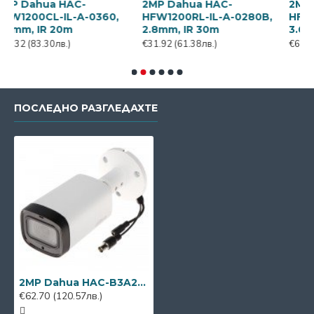
a HAC-
2MP Dahua HAC-
2MP Dahua H
L-IL-A-0360,
HFW1200RL-IL-A-0280B,
HFW1231TLM-I
 20m
2.8mm, IR 30m
3.6mm, IR 60
0лв.)
€31.92
(61.38лв.)
€60.42
(116.19лв
ПОСЛЕДНО РАЗГЛЕДАХТЕ
2MP Dahua HAC-B3A21-Z-2712, 2MP, 2.7-12mm, IR 40м
€62.70
(120.57лв.)