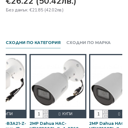
€26.22
(50.42лв.)
Без данък: €21.85
(42.02лв.)
СХОДНИ ПО КАТЕГОРИЯ
СХОДНИ ПО МАРКА
КУПИ
КУПИ
-
2MP Dahua HAC-
2MP Dahua HAC-
2