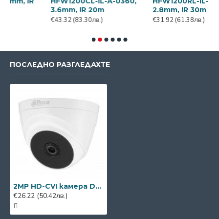
HFW1200CL-IL-A-0360,
HFW1200RL-IL-A-0280B,
H
3.6mm, IR 20m
2.8mm, IR 30m
3
€43.32
(83.30лв.)
€31.92
(61.38лв.)
€
ПОСЛЕДНО РАЗГЛЕДАХТЕ
2MP HD-CVI камера Dahua HAC-T1A21-U-0280
€26.22
(50.42лв.)