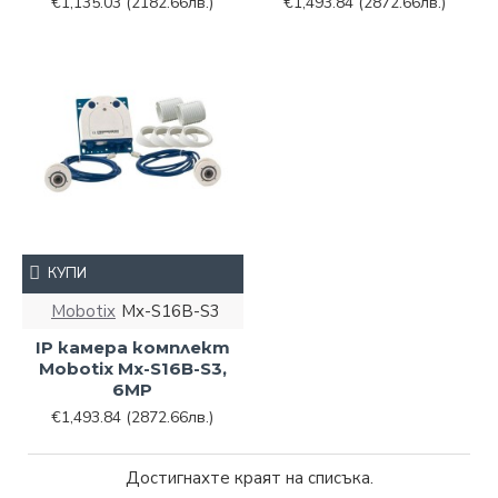
€1,135.03
(2182.66лв.)
€1,493.84
(2872.66лв.)
КУПИ
Mobotix
Mx-S16B-S3
IP камера комплект
Mobotix Mx-S16B-S3,
6MP
€1,493.84
(2872.66лв.)
Достигнахте краят на списъка.