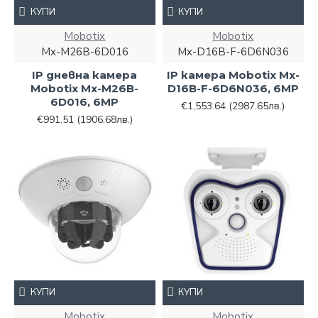
КУПИ
КУПИ
Mobotix
Mobotix
Mx-M26B-6D016
Mx-D16B-F-6D6N036
IP дневна камера
IP камера Mobotix Mx-
Mobotix Mx-M26B-
D16B-F-6D6N036, 6MP
6D016, 6MP
€1,553.64
(2987.65лв.)
€991.51
(1906.68лв.)
КУПИ
КУПИ
Mobotix
Mobotix