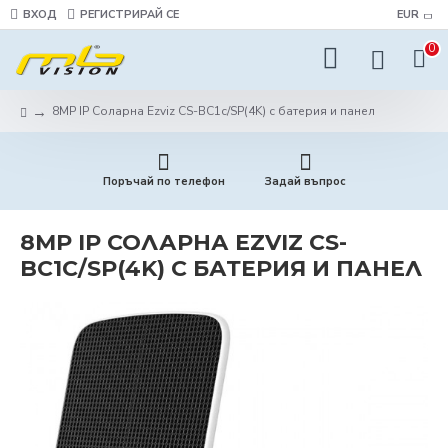
ВХОД
РЕГИСТРИРАЙ СЕ
EUR
0
8MP IP Соларна Ezviz CS-BC1c/SP(4K) с батерия и панел
Поръчай по телефон
Задай въпрос
8MP IP СОЛАРНА EZVIZ CS-
BC1C/SP(4K) С БАТЕРИЯ И ПАНЕЛ