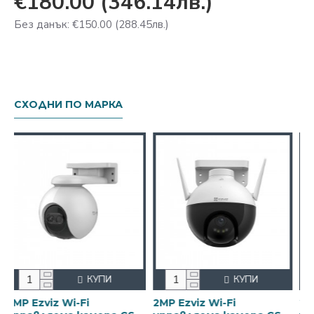
€180.00
(346.14лв.)
Без данък: €150.00
(288.45лв.)
СХОДНИ ПО МАРКА
КУПИ
КУПИ
zviz Wi-Fi
2MP Ezviz Wi-Fi
2MP Ezviz