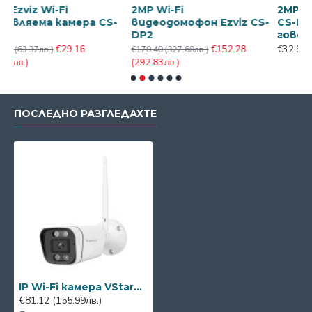
i-Fi
2MP Wi-Fi
2MP Wi-Fi камер
 камера CS-
видеодомофон Ezviz CS-
CS-H1c, микроф
DP2
говорител
€29.16
€152.28
€32.95
(63.37лв.)
)
€170.40
(327.68лв.)
(292.83лв.)
ПОСЛЕДНО РАЗГЛЕДАХТЕ
IP Wi-Fi камера VStarcam CS58Q
€81.12
(155.99лв.)