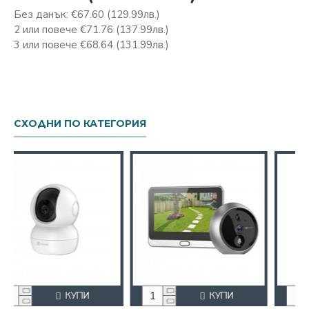
Без данък: €67.60
(129.99лв.)
2 или повече €71.76
(137.99лв.)
3 или повече €68.64
(131.99лв.)
СХОДНИ ПО КАТЕГОРИЯ
КУПИ
КУПИ
К