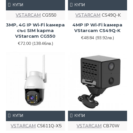
КУПИ
КУПИ
VSTARCAM
CG550
VSTARCAM
CS49Q-K
3MP, 4G IP Wi-Fi камера
4MP IP Wi-Fi камера
със SIM карта
VStarcam CS49Q-K
VStarcam CG550
€48.84
(93.92лв.)
€72.00
(138.46лв.)
КУПИ
КУПИ
VSTARCAM
CS611Q-X5
VSTARCAM
CB70W