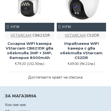
КУПИ
КУПИ
VSTARCAM
CB621DR
VSTARCAM
CS2DR
Соларна WiFi камера
Управляема WiFi
VStarcam CB621DR два
камера с два
обектива 3MP + 3MP,
обектива VStarcam
батерия 8000mAh
CS2DR
€79.20
(152.30лв.)
€49.00
(94.22лв.)
Достигнахте краят на списъка.
ЗА МАГАЗИНА
Кои сме ние