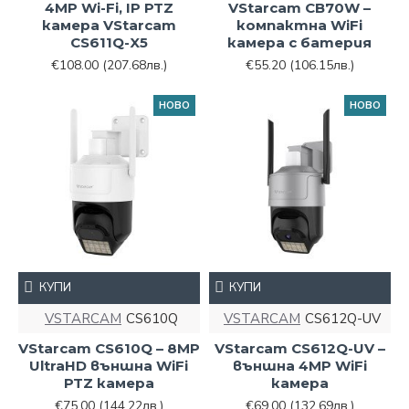
4MP Wi-Fi, IP PTZ
VStarcam CB70W –
камера VStarcam
компактна WiFi
CS611Q-X5
камера с батерия
€108.00
(207.68лв.)
€55.20
(106.15лв.)
НОВО
НОВО
КУПИ
КУПИ
VSTARCAM
CS610Q
VSTARCAM
CS612Q-UV
VStarcam CS610Q – 8MP
VStarcam CS612Q-UV –
UltraHD външна WiFi
външна 4MP WiFi
PTZ камера
камера
€75.00
(144.22лв.)
€69.00
(132.69лв.)