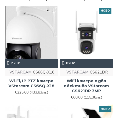
НОВО
КУПИ
КУПИ
VSTARCAM
CS66Q-X18
VSTARCAM
CS621DR
Wi-Fi, IP PTZ камера
WiFi камера с два
VStarcam CS66Q-X18
обектива VStarcam
CS621DR 3MP
€225.60
(433.83лв.)
€60.00
(115.38лв.)
НОВО