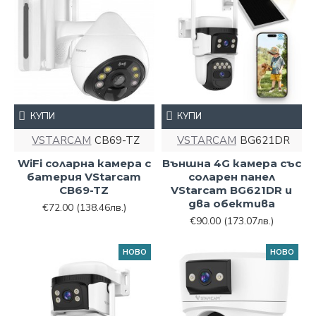
КУПИ
КУПИ
VSTARCAM
CB69-TZ
VSTARCAM
BG621DR
WiFi соларна камера с
Външна 4G камера със
батерия VStarcam
соларен панел
CB69-TZ
VStarcam BG621DR и
два обектива
€72.00
(138.46лв.)
€90.00
(173.07лв.)
НОВО
НОВО