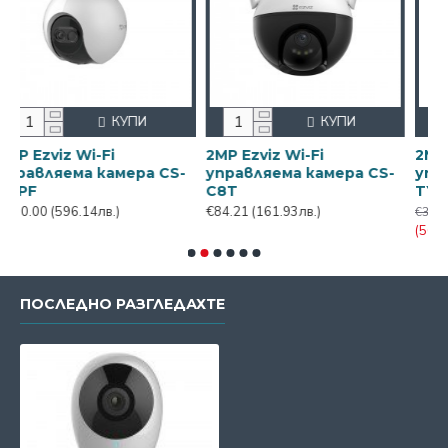
КУПИ
КУПИ
 Wi-Fi
2MP Ezviz Wi-Fi
2MP Ezviz Wi
ма камера CS-
управляема камера CS-
управляема 
C8T
TY1
96.14лв.)
€84.21
(161.93лв.)
€32.95
(63.37лв.)
(56.07лв.)
ПОСЛЕДНО РАЗГЛЕДАХТЕ