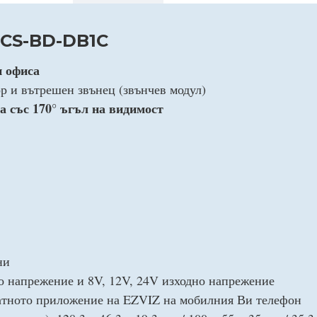
 CS-BD-DB1C
и офиса
р и вътрешен звънец (звънчев модул)
а със 170° ъгъл на видимост
ни
о напрежение и 8V, 12V, 24V изходно напрежение
латното приложение на EZVIZ на мобилния Ви телефон