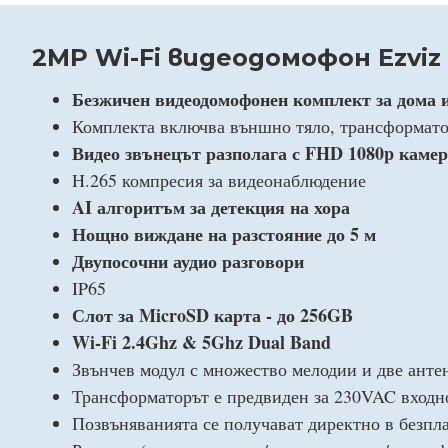
2MP Wi-Fi видеодомофон Ezviz
Безжичен видеодомофонен комплект за дома 
Комплекта включва външно тяло, трансформато
Видео звънецът разполага с FHD 1080p камер
H.265 компресия за видеонаблюдение
AI алгоритъм за детекция на хора
Нощно виждане на разстояние до 5 м
Двупосочни аудио разговори
IP65
Слот за MicroSD карта - до 256GB
Wi-Fi 2.4Ghz & 5Ghz Dual Band
Звънчев модул с множество мелодии и две анте
Трансформаторът е предвиден за 230VAC входн
Позвъняванията се получават директно в безп