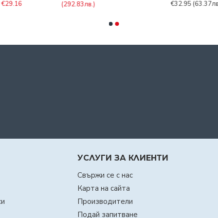
(4MP+4MP+4MP)
0лв.)
€180.00
(346.14лв.)
УСЛУГИ ЗА КЛИЕНТИ
Свържи се с нас
Карта на сайта
си
Производители
Подай запитване