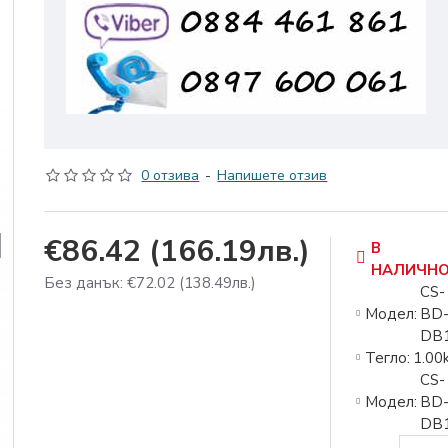
0 отзива
-
Напишете отзив
€86.42
(166.19лв.)
В
НАЛИЧН
Без данък: €72.02
(138.49лв.)
CS-
Модел:
BD
DB
Тегло:
1.00
CS-
Модел:
BD
DB