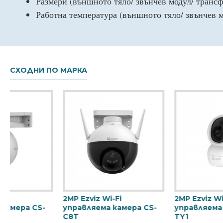
Размери (външното тяло/ звънчев модул/ трансфо
Работна температура (външното тяло/ звънчев мо
СХОДНИ ПО МАРКА
i видеодомофон
2MP Wi-Fi камера Ezviz
2MP Wi-Fi
DP2
CS-H1c, микрофон +
EzvizCS-C
говорител
+ говори
€152.28
68лв.)