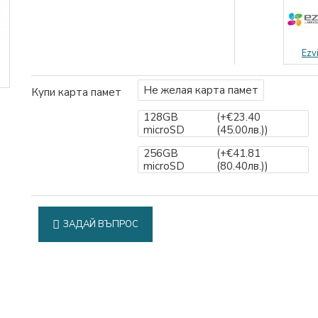
Ezv
Не желая карта памет
Купи карта памет
128GB
(+€23.40
microSD
(45.00лв.)
)
256GB
(+€41.81
microSD
(80.40лв.)
)
ЗАДАЙ ВЪПРОС