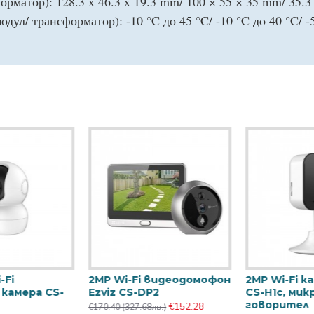
рматор): 128.3 x 46.3 x 19.3 mm/ 100 × 55 × 35 mm/ 35.3
дул/ трансформатор): -10 °C до 45 °C/ -10 °C дo 40 °C/ -
 камера
3 обектива по 4MP Wi-Fi
3MP Ezviz 
1C-B, микрофон
IP управляема камера
CS-H4
тел
Ezviz CS-H80f
€70.80
(136.