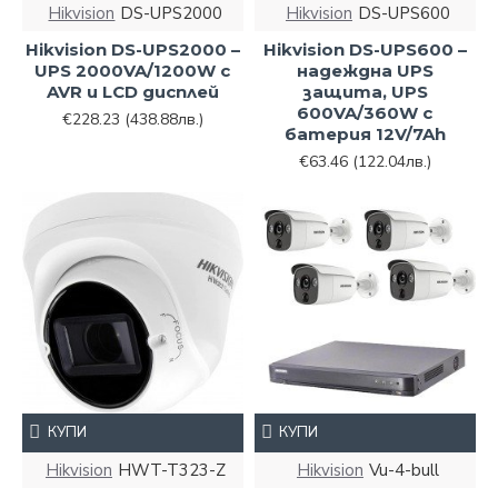
Hikvision
DS-UPS2000
Hikvision
DS-UPS600
Hikvision DS-UPS2000 –
Hikvision DS-UPS600 –
UPS 2000VA/1200W с
надеждна UPS
AVR и LCD дисплей
защита, UPS
600VA/360W с
€228.23
(438.88лв.)
батерия 12V/7Ah
€63.46
(122.04лв.)
КУПИ
КУПИ
Hikvision
HWT-T323-Z
Hikvision
Vu-4-bull