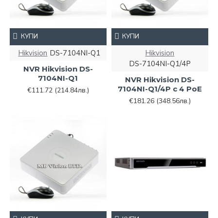
КУПИ
КУПИ
Hikvision
DS-7104NI-Q1
Hikvision
DS-7104NI-Q1/4P
NVR Hikvision DS-
7104NI-Q1
NVR Hikvision DS-
7104NI-Q1/4P с 4 PoE
€111.72
(214.84лв.)
€181.26
(348.56лв.)