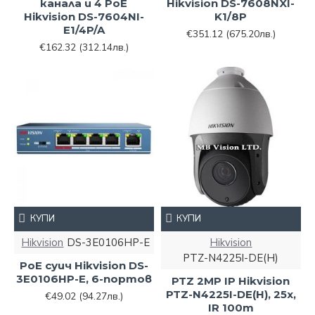
канала и 4 PoE
Hikvision DS-7608NXI-
Hikvision DS-7604NI-
K1/8P
E1/4P/A
€351.12
(675.20лв.)
€162.32
(312.14лв.)
КУПИ
КУПИ
Hikvision
DS-3E0106HP-E
Hikvision
PTZ-N4225I-DE(H)
PoE суич Hikvision DS-
3E0106HP-E, 6-портов
PTZ 2MP IP Hikvision
PTZ-N4225I-DE(H), 25x,
€49.02
(94.27лв.)
IR 100m