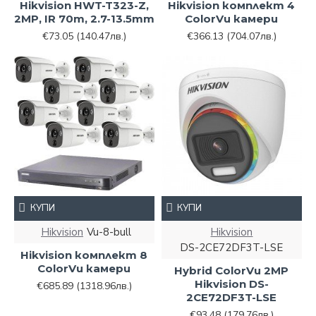
Hikvision HWT-T323-Z,
Hikvision комплект 4
2MP, IR 70m, 2.7-13.5mm
ColorVu камери
€73.05
(140.47лв.)
€366.13
(704.07лв.)
КУПИ
КУПИ
Hikvision
Vu-8-bull
Hikvision
DS-2CE72DF3T-LSE
Hikvision комплект 8
ColorVu камери
Hybrid ColorVu 2MP
Hikvision DS-
€685.89
(1318.96лв.)
2CE72DF3T-LSE
€93.48
(179.76лв.)