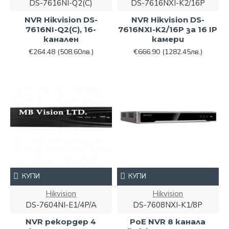
DS-7616NI-Q2(C)
DS-7616NXI-K2/16P
NVR Hikvision DS-
NVR Hikvision DS-
7616NI-Q2(C), 16-
7616NXI-K2/16P за 16 IP
канален
камери
€264.48
(508.60лв.)
€666.90
(1282.45лв.)
КУПИ
КУПИ
Hikvision
Hikvision
DS-7604NI-E1/4P/A
DS-7608NXI-K1/8P
NVR рекордер 4
PoE NVR 8 канала