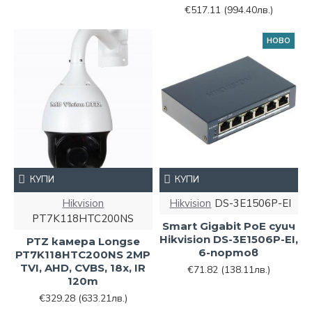
€517.11
(994.40лв.)
НОВО
КУПИ
КУПИ
Hikvision
Hikvision
DS-3E1506P-EI
PT7K118HTC200NS
Smart Gigabit PoE суич
Hikvision DS-3E1506P-EI,
PTZ камера Longse
6-портов
PT7K118HTC200NS 2MP
TVI, AHD, CVBS, 18x, IR
€71.82
(138.11лв.)
120m
€329.28
(633.21лв.)