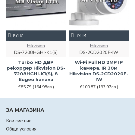
КУПИ
КУПИ
Hikvision
Hikvision
DS-7208HGHI-K1(S)
DS-2CD2020F-IW
Turbo HD ДВР
Wi-Fi Full HD 2MP IP
рекордер Hikvision DS-
камера, IR 30м
7208HGHI-K1(S), 8
Hikvision DS-2CD2020F-
видео канала
IW
€85.79
(164.98лв.)
€100.87
(193.97лв.)
ЗА МАГАЗИНА
Кои сме ние
Общи условия