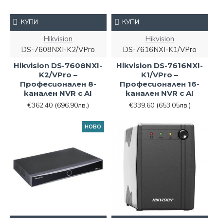
КУПИ
КУПИ
Hikvision
Hikvision
DS-7608NXI-K2/VPro
DS-7616NXI-K1/VPro
Hikvision DS-7608NXI-
Hikvision DS-7616NXI-
K2/VPro –
K1/VPro –
Професионален 8-
Професионален 16-
канален NVR с AI
канален NVR с AI
€362.40
(696.90лв.)
€339.60
(653.05лв.)
НОВО