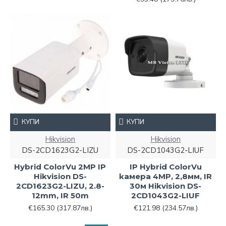
КУПИ
КУПИ
Hikvision
Hikvision
DS-2CD1623G2-LIZU
DS-2CD1043G2-LIUF
Hybrid ColorVu 2MP IP
IP Hybrid ColorVu
Hikvision DS-
камера 4MP, 2,8мм, IR
2CD1623G2-LIZU, 2.8-
30м Hikvision DS-
12mm, IR 50m
2CD1043G2-LIUF
€165.30
(317.87лв.)
€121.98
(234.57лв.)