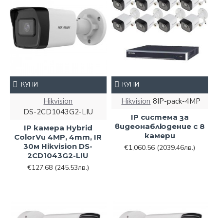
КУПИ
КУПИ
Hikvision
Hikvision
8IP-pack-4MP
DS-2CD1043G2-LIU
IP система за
видеонаблюдение с 8
IP камера Hybrid
камери
ColorVu 4MP, 4mm, IR
30м Hikvision DS-
€1,060.56
(2039.46лв.)
2CD1043G2-LIU
€127.68
(245.53лв.)