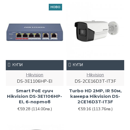
НОВО
КУПИ
КУПИ
Hikvision
Hikvision
DS-3E1106HP-EI
DS-2CE16D3T-IT3F
Smart PoE суич
Turbo HD 2MP, IR 50м,
Hikvision DS-3E1106HP-
камера Hikvision DS-
EI, 6-портов
2CE16D3T-IT3F
€59.28
(114.00лв.)
€59.16
(113.76лв.)