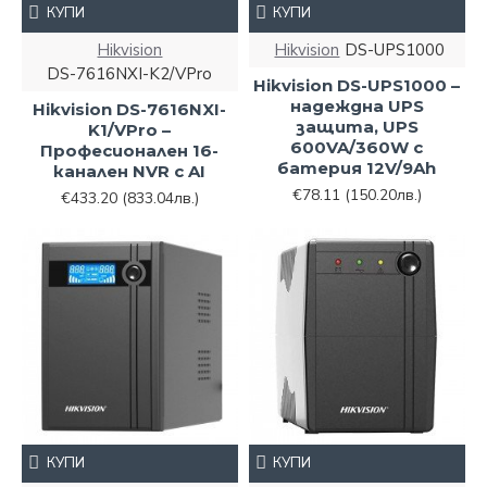
КУПИ
КУПИ
Hikvision
Hikvision
DS-UPS1000
DS-7616NXI-K2/VPro
Hikvision DS-UPS1000 –
надеждна UPS
Hikvision DS-7616NXI-
защита, UPS
K1/VPro –
600VA/360W с
Професионален 16-
батерия 12V/9Ah
канален NVR с AI
€78.11
(150.20лв.)
€433.20
(833.04лв.)
КУПИ
КУПИ