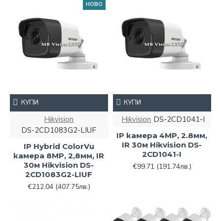
НОВО
КУПИ
КУПИ
Hikvision
Hikvision
DS-2CD1041-I
DS-2CD1083G2-LIUF
IP камера 4MP, 2.8мм,
IR 30м Hikvision DS-
IP Hybrid ColorVu
2CD1041-I
камера 8MP, 2,8мм, IR
30м Hikvision DS-
€99.71
(191.74лв.)
2CD1083G2-LIUF
€212.04
(407.75лв.)