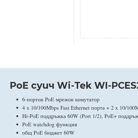
PoE суич Wi-Tek WI-PCES
6-портов PoE мрежов комутатор
4 х 10/100Mbps Fast Ethernet порта + 2 x 10/100
Hi-PoE поддръжка 60W (Port 1/2), PoE+ поддръжк
PoE watchdog функция
общ PoE бюджет 60W