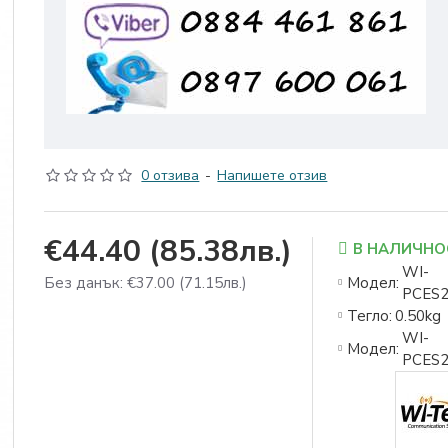
0 отзива
-
Напишете отзив
€44.40
(85.38лв.)
В НАЛИЧНО
WI-
Без данък: €37.00
(71.15лв.)
Модел:
PCES
Тегло:
0.50kg
WI-
Модел:
PCES