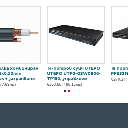
биниран
14-потров суич UTEPO
18 порта PoE су
UTEPO UTP3-GSW0806-
PFS3218-16ET-135
анване
TP150, управляем
€270.14
(519.48лв.)
€253.85
(488.15лв.)