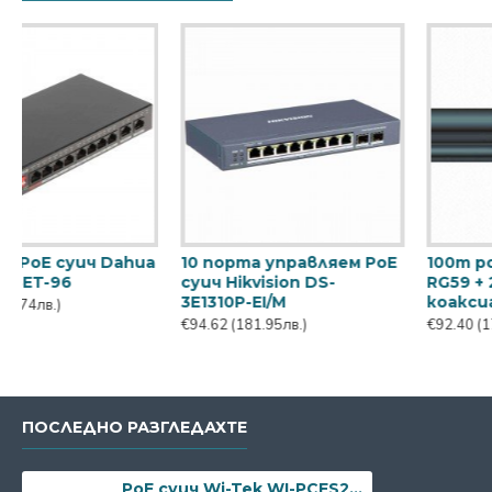
ич Dahua
10 порта управляем PoE
100m ролка ком
суич Hikvision DS-
RG59 + 2x0,50mm
3E1310P-EI/M
коаксиал + захр
€94.62
(181.95лв.)
€92.40
(177.69лв.)
ПОСЛЕДНО РАЗГЛЕДАХТЕ
PoE суич Wi-Tek WI-PCES206, 6-портов