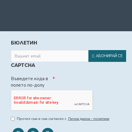
БЮЛЕТИН
АБОНИРАЙ СЕ
CAPTCHA
Въведете кода в
полето по-долу
Прочел съм и съм съгласен с
Лични данни - политики