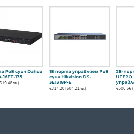
ич Dahua
18 порта управляем PoE
28-порта PoE sw
суич Hikvision DS-
UTEPO UTP7224E
3E1318P-E
управляем
€314.20
(604.21лв.)
€506.66
(974.31лв.)