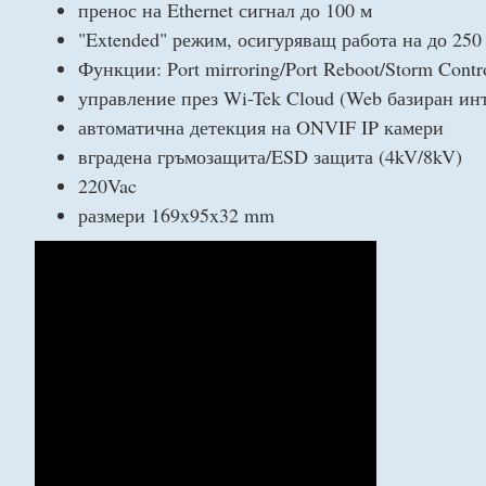
пренос на Ethernet сигнал до 100 м
"Extended" режим, осигуряващ работа на до 250
Функции: Port mirroring/Port Reboot/Storm Con
управление през Wi-Tek Cloud (Web базиран ин
автоматична детекция на ONVIF IP камери
вградена гръмозащита/ESD защита (4kV/8kV)
220Vac
размери 169x95x32 mm