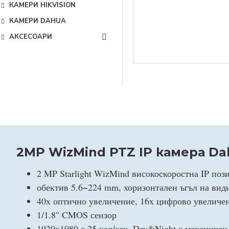
КАМЕРИ HIKVISION
КАМЕРИ DAHUA
АКСЕСОАРИ
2MP WizMind PTZ IP камера D
2 MP Starlight WizMind високоскоростна IP поз
обектив 5.6~224 mm, хоризонтален ъгъл на види
40х оптично увеличение, 16x цифрово увеличе
1/1.8" CMOS сензор
1920x1080 с 25 кад/сек, Day&Night с механичен