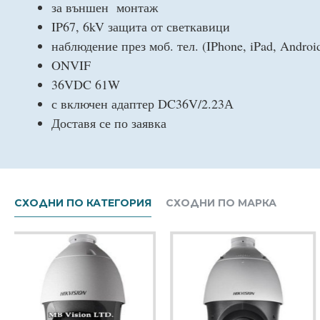
за външен монтаж
IP67, 6kV защита от светкавици
наблюдение през моб. тел. (IPhone, iPad, Androi
ONVIF
36VDC 61W
с включен адаптер DC36V/2.23А
Доставя се по заявка
СХОДНИ ПО КАТЕГОРИЯ
СХОДНИ ПО МАРКА