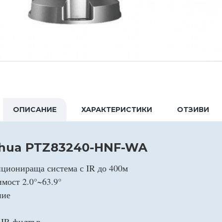
ОПИСАНИЕ
ХАРАКТЕРИСТИКИ
ОТЗИВИ
ahua PTZ83240-HNF-WA
иционираща система с IR до 400м
мост 2.0°~63.9°
ние
 IR филтър