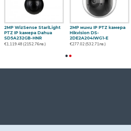
камера
4MP IP PTZ камера
4MP IP PTZ 
S-2DE4425IW-
Hikvision DS-
Hikvision DS
00m, 25x
2DE7A432IWG1-E, 32x, IR
2DF7C445IX
200m
45x, IR 300
72лв.)
€998.64
(1920.38лв.)
€3,114.48
(598