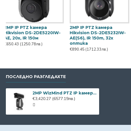
e StarlLight
2MP мини IP PTZ камера
4MP IP PTZ 
ра Dahua
Hikvision DS-
Hikvision D
-HNR
2DE2A204IWG1-E
DE(T5), IR 1
оптика
2.76лв.)
€277.02
(532.71лв.)
€627.00
(1205.
ПОСЛЕДНО РАЗГЛЕДАХТЕ
2MP WizMind PTZ IP камера Dahua PTZ83240-HNF-WA
€3,420.27
(6577.19лв.)