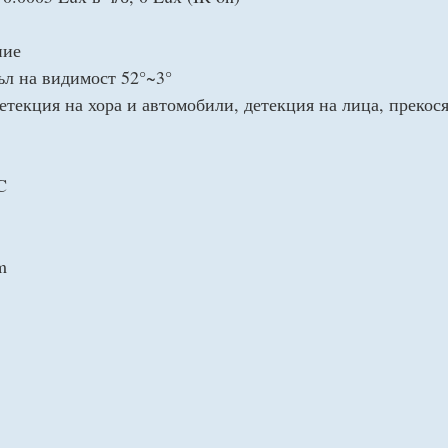
ние
ъл на видимост 52°~3°
екция на хора и автомобили, детекция на лица, прекосяв
C
m