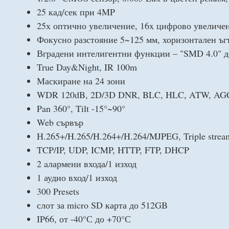
25 кад/сек при 4MP
25х оптично увеличение, 16x цифрово увеличе
Фокусно разстояние 5~125 мм, хоризонтален ъг
Вградени интелигентни функции – "SMD 4.0" дет
True Day&Night, IR 100m
Маскиране на 24 зони
WDR 120dB, 2D/3D DNR, BLC, HLC, ATW, AG
Pan 360°, Tilt -15°~90°
Web сървър
H.265+/H.265/H.264+/H.264/MJPEG, Triple strea
TCP/IP, UDP, ICMP, HTTP, FTP, DHCP
2 aлармени входа/1 изход
1 аудио вход/1 изход
300 Presets
слот за micro SD карта до 512GB
IP66, от -40°С до +70°С