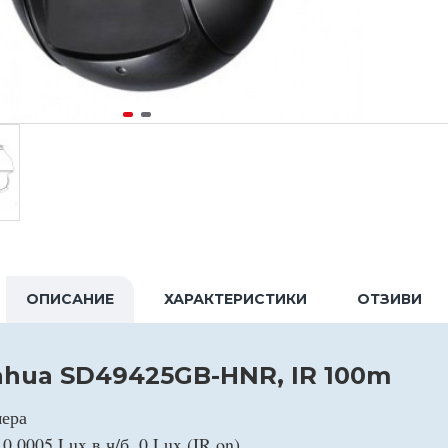
ОПИСАНИЕ
ХАРАКТЕРИСТИКИ
ОТЗИВИ
Dahua SD49425GB-HNR, IR 100m
мера
.0005 Lux в ч/б, 0 Lux (IR on)