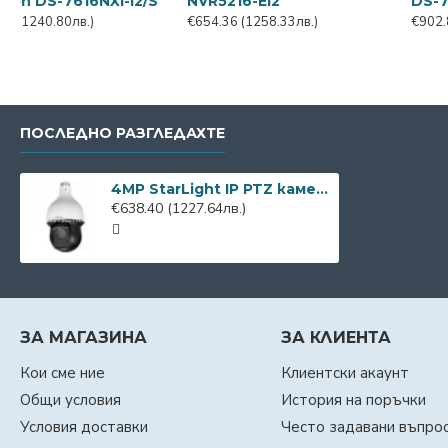
DS-7616NXI-K2
DS-7716NI-K4
€323.76
(622.59лв.)
€484.85
(932.36лв.)
€
ПОСЛЕДНО РАЗГЛЕДАХТЕ
4MP StarLight IP PTZ камера Dahua SD49425GB-HNR, IR 100m
€638.40
(1227.64лв.)
ЗА МАГАЗИНА
ЗА КЛИЕНТА
Кои сме ние
Клиентски акаунт
Общи условия
История на поръчки
Условия доставки
Често задавани въпро