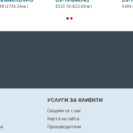
DS-7716NXI-I4/VPro
DS-7716NXI-K4
1,095.65
(2106.94лв.)
€609.90
(1172.84лв.)
УСЛУГИ ЗА КЛИЕНТИ
Свържи се с нас
Карта на сайта
си
Производители