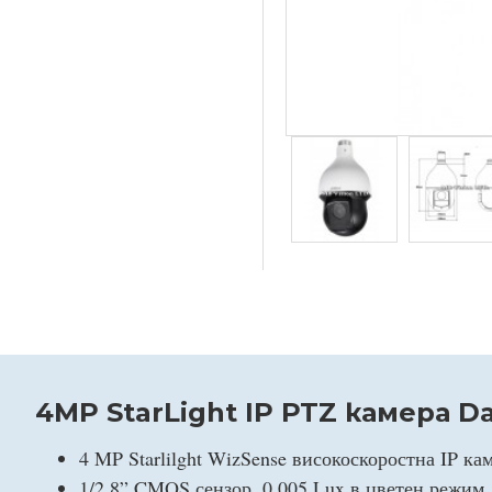
4MP StarLight IP PTZ камера 
4 MP Starlilght WizSense високоскоростна IP ка
1/2.8” CMOS сензор, 0.005 Lux в цветен режим, 0