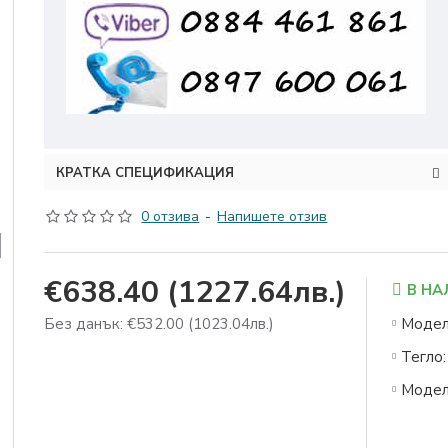
КРАТКА СПЕЦИФИКАЦИЯ
0 отзива
-
Напишете отзив
€638.40
(1227.64лв.)
В Н
Без данък: €532.00
(1023.04лв.)
Модел
Тегло:
Модел