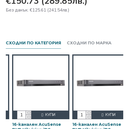
€150.73
(289.85лв.)
Без данък: €125.61
(241.54лв.)
СХОДНИ ПО КАТЕГОРИЯ
СХОДНИ ПО МАРКА
КУПИ
КУПИ
канален AcuSense
16-канален AcuSense
16-кана