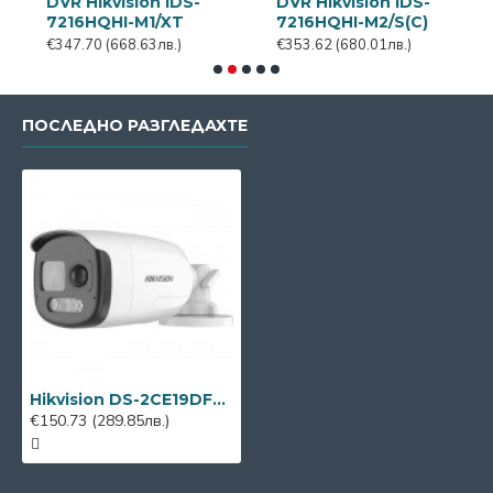
Hikvision iDS-
DVR Hikvision iDS-
DVR Hikv
6HQHI-M1/XT
7216HQHI-M2/S(C)
7216HQ
.70
(668.63лв.)
€353.62
(680.01лв.)
€404.70
(
ПОСЛЕДНО РАЗГЛЕДАХТЕ
Hikvision DS-2CE19DF3T-LSZE, 2MP ColorVu Dual-light
€150.73
(289.85лв.)