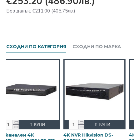
€253.20
(486.90лв.)
Без данък: €211.00
(405.75лв.)
СХОДНИ ПО КАТЕГОРИЯ
СХОДНИ ПО МАРКА
КУПИ
КУПИ
ен 4К
4K NVR Hikvision DS-
4K NVR, Hikvi