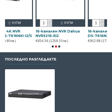
КУПИ
КУПИ
16-канален NVR Dahua
16-канален NVR Hikvisi
I-I2/S
NVR5216-EI2
DS-7616NXI-I2/VPro
€654.36
(1258.33лв.)
€902.88
(1736.24лв.)
ПОСЛЕДНО РАЗГЛЕДАХТЕ