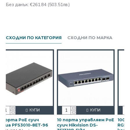
Без данък: €261.84
(503.51лв.)
СХОДНИ ПО КАТЕГОРИЯ
СХОДНИ ПО МАРКА
КУПИ
КУПИ
PoE суич
10 порта управляем PoE
100m ролка к
3010-8ET-96
суич Hikvision DS-
RG59 + 2x0,5