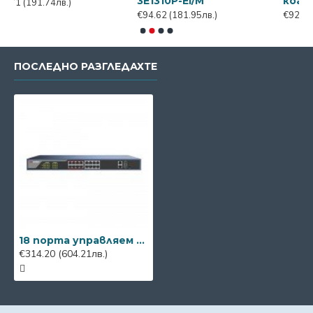
3E1310P-EI/M
коаксиал + за
74лв.)
€94.62
(181.95лв.)
€92.40
(177.69лв.
ПОСЛЕДНО РАЗГЛЕДАХТЕ
18 порта управляем PoE суич Hikvision DS-3E1318P-E
€314.20
(604.21лв.)