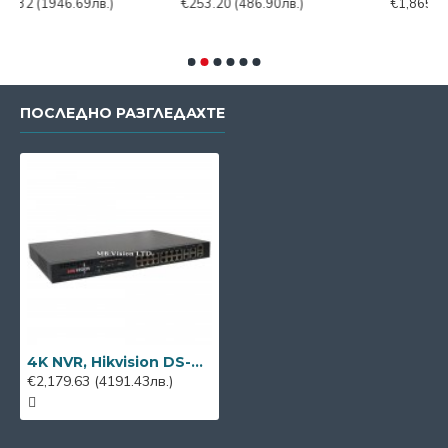
69лв.)
€253.20
(486.90лв.)
€1,865.76
(3587.86лв.
ПОСЛЕДНО РАЗГЛЕДАХТЕ
4K NVR, Hikvision DS-6904UDI, 4 канала, за видео стена
€2,179.63
(4191.43лв.)