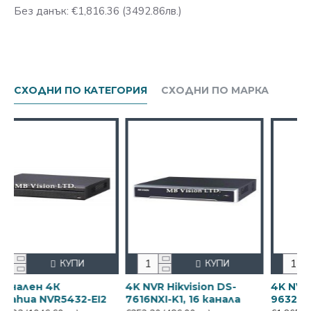
Без данък: €1,816.36
(3492.86лв.)
СХОДНИ ПО КАТЕГОРИЯ
СХОДНИ ПО МАРКА
КУПИ
КУПИ
КУ
4К
4K NVR Hikvision DS-
4K NVR Hikvision
R5432-EI2
7616NXI-K1, 16 канала
9632NI-I8, 32 кан