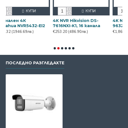
КУПИ
КУПИ
КУ
4К
4K NVR Hikvision DS-
4K NVR Hikvision
R5432-EI2
7616NXI-K1, 16 канала
9632NI-I8, 32 кан
69лв.)
€253.20
(486.90лв.)
€1,865.76
(3587.86лв.
ПОСЛЕДНО РАЗГЛЕДАХТЕ