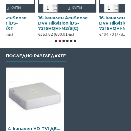
КУПИ
КУПИ
КУП
cuSense
16-канален AcuSense
16-канален AcuSe
iDS-
DVR Hikvision iDS-
DVR Hikvision iDS-
XT
7216HQHI-M2/S(C)
7216HQHI-M2/XT
.)
€353.62
(680.01лв.)
€404.70
(778.24лв.)
ПОСЛЕДНО РАЗГЛЕДАХТЕ
4-канален HD-TVI ДВР Hikvision iDS-7104HQHI-M1/S(С)