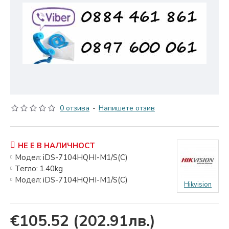
0 отзива
-
Напишете отзив
НЕ Е В НАЛИЧНОСТ
Модел:
iDS-7104HQHI-M1/S(С)
Тегло:
1.40kg
Модел:
iDS-7104HQHI-M1/S(С)
Hikvision
€105.52
(202.91лв.)