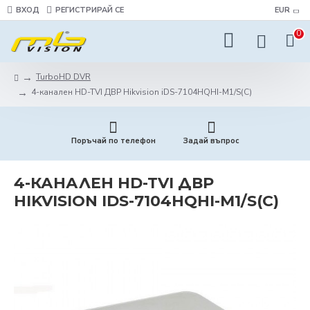
ВХОД
РЕГИСТРИРАЙ СЕ
EUR
0
TurboHD DVR
4-канален HD-TVI ДВР Hikvision iDS-7104HQHI-M1/S(С)
Поръчай по телефон
Задай въпрос
4-КАНАЛЕН HD-TVI ДВР
HIKVISION IDS-7104HQHI-M1/S(С)