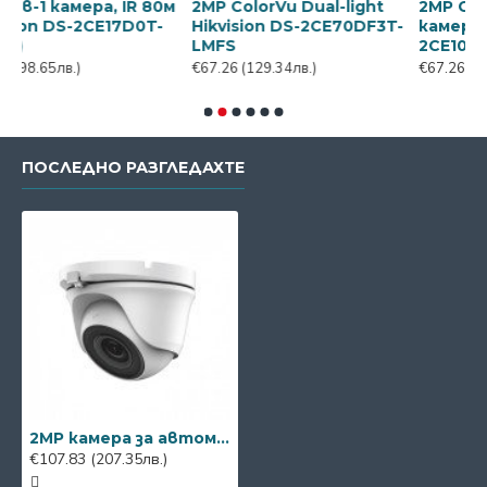
ра, IR 80м
2MP ColorVu Dual-light
2MP ColorVu Turb
CE17D0T-
Hikvision DS-2CE70DF3T-
камера Hikvision D
LMFS
2CE10DF3T-LFS
€67.26
(129.34лв.)
€67.26
(129.34лв.)
ПОСЛЕДНО РАЗГЛЕДАХТЕ
2MP камера за автомобил Hikvision AE-VC221T-IR
€107.83
(207.35лв.)