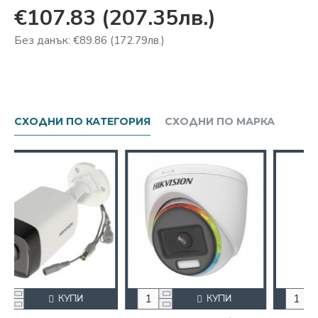
€107.83
(207.35лв.)
Без данък: €89.86
(172.79лв.)
СХОДНИ ПО КАТЕГОРИЯ
СХОДНИ ПО МАРКА
КУПИ
КУПИ
КУП