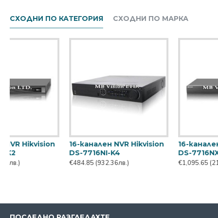
СХОДНИ ПО КАТЕГОРИЯ
СХОДНИ ПО МАРКА
ален NVR Hikvision
16-канален NVR Hikvision
16-кан
6NXI-I4/VPro
DS-7716NXI-K4
Dahua
65
(2106.94лв.)
€609.90
(1172.84лв.)
€914.2
ПОСЛЕДНО РАЗГЛЕДАХТЕ