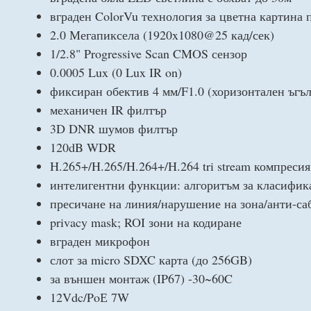
вграден ColorVu технология за цветна картина
2.0 Мегапиксела (1920x1080@25 кад/сек)
1/2.8" Progressive Scan CMOS сензор
0.0005 Lux (0 Lux IR on)
фиксиран обектив 4 мм/F1.0 (хоризонтален ъгъл
механичен IR филтър
3D DNR шумов филтър
120dB WDR
H.265+/H.265/H.264+/H.264 tri stream компресия
интелигентни функции: алгоритъм за класифика
пресичане на линия/нарушение на зона/анти-саб
privacy mask; ROI зони на кодиране
вграден микрофон
слот за micro SDXC карта (до 256GB)
за външен монтаж (IP67) -30~60C
12Vdc/PoЕ 7W