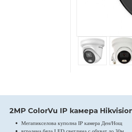
2MP ColorVu IP камера Hikvisi
Мегапикселова куполна IP камера Ден/Нощ
вградена бяла LED светлина с обхват до 30м