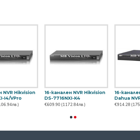
ален NVR с 16 PoE
16-канален PoE NVR
16-ка
 NVR5216-16P-EI2
Hikvision DS-7616NXI-
Hikvis
I2/16P/VPro
I4/16P
8
(1758.16лв.)
€1,066.67
(2051.20лв.)
€1,351.