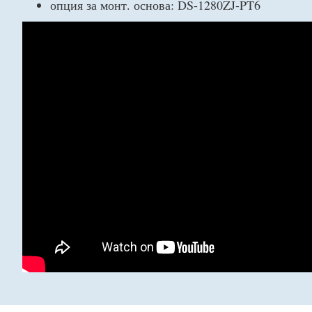
опция за монт. основа: DS-1280ZJ-PT6