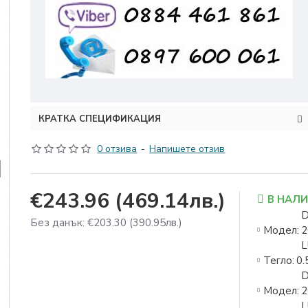
КРАТКА СПЕЦИФИКАЦИЯ
0 отзива
-
Напишете отзив
€243.96
(469.14лв.)
В НАЛ
D
Без данък: €203.30
(390.95лв.)
Модел:
2
L
Тегло:
0.
D
Модел:
2
L