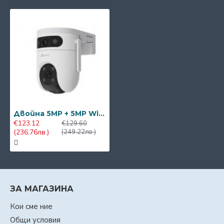
Двойна 5MP + 5MP Wi-Fi IP камера с два обектива Ezviz CS-H9c
€123.12
€129.60
(236.76лв.)
(249.22лв.)
ЗА МАГАЗИНА
Кои сме ние
Общи условия