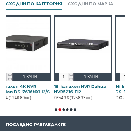
СХОДНИ ПО КАТЕГОРИЯ
СХОДНИ ПО МАРКА
КУПИ
КУПИ
КУ
K NVR
16-канален NVR Dahua
16-канален NVR H
7616NXI-I2/S
NVR5216-EI2
DS-7616NXI-I2/VP
лв.)
€654.36
(1258.33лв.)
€902.88
(1736.24лв.)
ПОСЛЕДНО РАЗГЛЕДАХТЕ