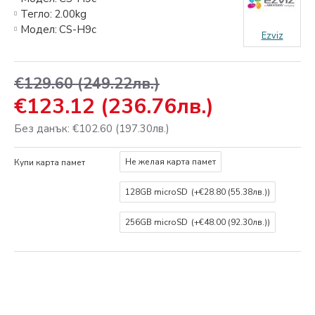
Тегло:
2.00kg
Модел:
CS-H9c
Ezviz
€129.60
(249.22лв.)
€123.12
(236.76лв.)
Без данък: €102.60
(197.30лв.)
Не желая карта памет
Купи карта памет
128GB microSD
(+€28.80
(55.38лв.)
)
256GB microSD
(+€48.00
(92.30лв.)
)