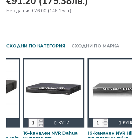
€91.20
(175.38лв.)
Без данък: €76.00
(146.15лв.)
СХОДНИ ПО КАТЕГОРИЯ
СХОДНИ ПО МАРКА
КУПИ
КУПИ
16-канален NVR Dahua
16-канален NVR Hikvision
16-к