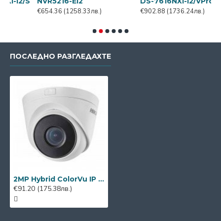
NVR5216-EI2
DS-7616NXI-I2/VPro
DS-7
€654.36
(1258.33лв.)
€902.88
(1736.24лв.)
€323
ПОСЛЕДНО РАЗГЛЕДАХТЕ
2MP Hybrid ColorVu IP камера Hikvision DS-2CD1323G2-LIUF
€91.20
(175.38лв.)