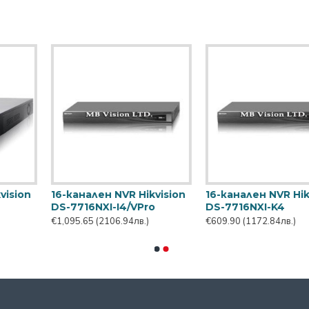
16-канален NVR с 16 PoE
16-канален PoE NVR
Dahua NVR5216-16P-EI2
Hikvision DS-7616NXI-
I2/16P/VPro
€914.28
(1758.16лв.)
€1,066.67
(2051.20лв.)