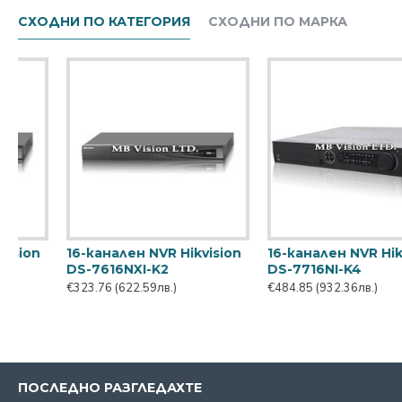
СХОДНИ ПО КАТЕГОРИЯ
СХОДНИ ПО МАРКА
16-канален NVR Hikvision
16-канален NVR Hikvision
DS-7716NXI-I4/VPro
DS-7716NXI-K4
€1,095.65
(2106.94лв.)
€609.90
(1172.84лв.)
ПОСЛЕДНО РАЗГЛЕДАХТЕ