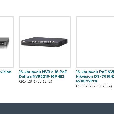
16-канален PoE NVR
16-канален мрежови
Hikvision DS-7716NXI-
рекордер Dahua
I4/16P/VPro
NVR4116HS-4KS3
€1,351.88
(2599.66лв.)
€200.58
(385.71лв.)