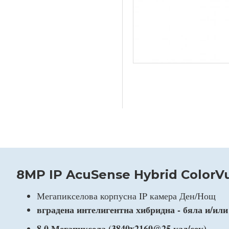
8MP IP AcuSense Hybrid ColorVu
Мегапикселова корпусна IP камера Ден/Нощ
вградена интелигентна хибридна - бяла и/или
8.0 Мегапиксела (3840x2160@25 кад/сек)