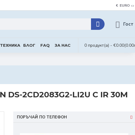
€
EURO
Гост
0 продукт(а) - €0.00
(0.00
 ТЕХНИКА
БЛОГ
FAQ
ЗА НАС
 DS-2CD2083G2-LI2U С IR 30М
ПОРЪЧАЙ ПО ТЕЛЕФОН