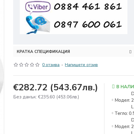
КРАТКА СПЕЦИФИКАЦИЯ
0 отзива
-
Напишете отзив
€282.72
(543.67лв.)
В НАЛ
D
Без данък: €235.60
(453.06лв.)
Модел:
2
L
Тегло:
0.
D
Модел:
2
L