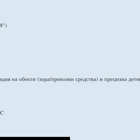
8°)
ция на обекти (хора/превозни средства) и прецизна дете
0C