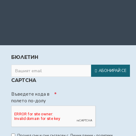
БЮЛЕТИН
АБОНИРАЙ СЕ
CAPTCHA
Въведете кода в
полето по-долу
Прочел съм и съм съгласен с
Лични данни - политики