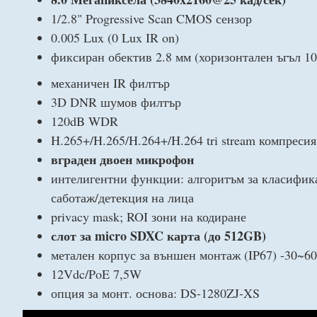
1/2.8" Progressive Scan CMOS сензор
0.005 Lux (0 Lux IR on)
фиксиран обектив 2.8 мм (хоризонтален ъгъл 10
механичен IR филтър
3D DNR шумов филтър
120dB WDR
H.265+/H.265/H.264+/H.264 tri stream компресия
вграден двоен микрофон
интелигентни функции: алгоритъм за класифика
саботаж/детекция на лица
privacy mask; ROI зони на кодиране
слот за micro SDXC карта (до 512GB)
метален корпус за външен монтаж (IP67) -30~6
12Vdc/PoE 7,5W
опция за монт. основа: DS-1280ZJ-XS