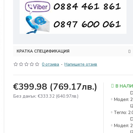
КРАТКА СПЕЦИФИКАЦИЯ
0 отзива
-
Напишете отзив
€399.98
(769.17лв.)
В НАЛ
D
Без данък: €333.32
(640.97лв.)
Модел:
2
I
Тегло:
2.
D
Модел:
2
I