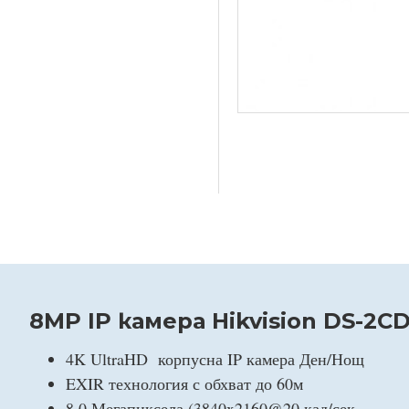
8MP IP камера Hikvision DS-2CD
4K UltraHD корпусна IP камера Ден/Нощ
EXIR технология с обхват до 60м
8.0 Мегапиксела (3840x2160@20 кад/сек