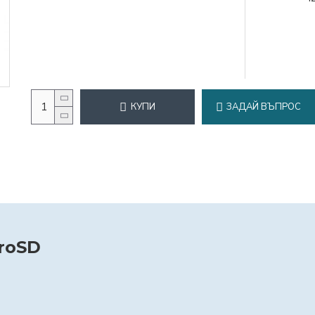
КУПИ
ЗАДАЙ ВЪПРОС
croSD