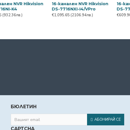
-канален NVR с 16 PoE
16-канален PoE NVR
16
hua NVR5216-16P-EI2
Hikvision DS-7616NXI-
Hi
I2/16P/VPro
I4
14.28
(1758.16лв.)
€1,066.67
(2051.20лв.)
€1,
БЮЛЕТИН
АБОНИРАЙ СЕ
CAPTCHA