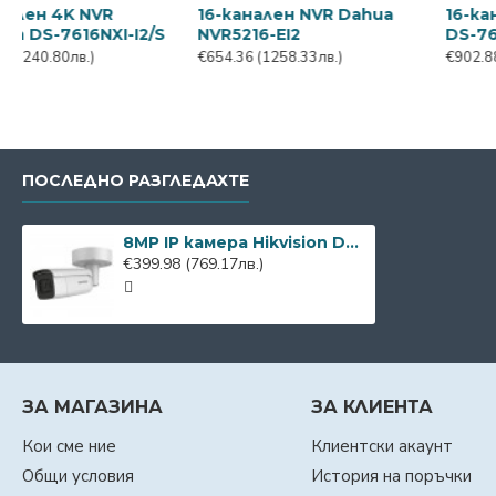
-канален NVR Hikvision
16-канален NVR Hikvision
16
-7616NXI-K2
DS-7716NI-K4
DS
23.76
(622.59лв.)
€484.85
(932.36лв.)
€1,
ПОСЛЕДНО РАЗГЛЕДАХТЕ
8MP IP камера Hikvision DS-2CD2683G2-IZS, IR 60m, 2.8-12mm, microSD
€399.98
(769.17лв.)
ЗА МАГАЗИНА
ЗА КЛИЕНТА
Кои сме ние
Клиентски акаунт
Общи условия
История на поръчки