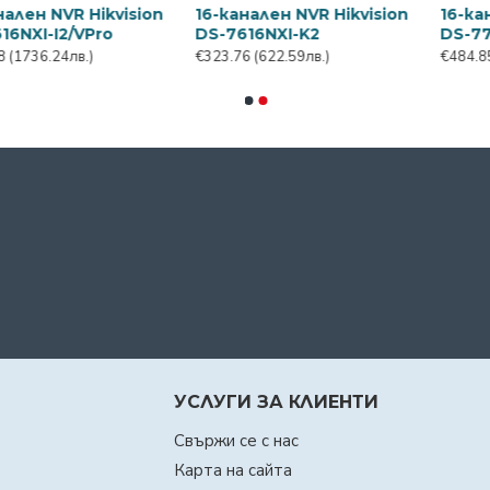
-канален NVR Hikvision
16-канален NVR Hikvision
16
-7716NXI-I4/VPro
DS-7716NXI-K4
Da
095.65
(2106.94лв.)
€609.90
(1172.84лв.)
€9
УСЛУГИ ЗА КЛИЕНТИ
Свържи се с нас
Карта на сайта