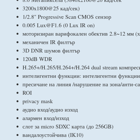
3200x1800@25 кад/сек)
1/2.8" Progressive Scan CMOS сензор
0.005 Lux@F1.6 (0 Lux IR on)
моторизиран варифокален обектив 2.8~12 мм (хо
механичен IR филтър
3D DNR шумов филтър
120dB WDR
H.265+/H.265/H.264+/H.264 dual stream компрес
интелигентни функции: интелигентни функции: 
пресичане на линия /нарушение на зона/анти-са
ROI
privacy mask
аудио вход/аудио изход
алармен вход/изход
слот за micro SDXC карта (до 256GB)
вандалоустойчива (IK10)