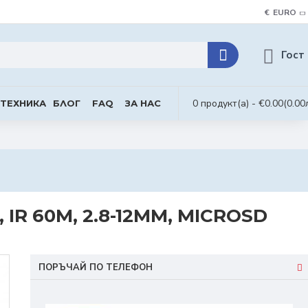
€
EURO
Гост
0 продукт(а) - €0.00
(0.00
 ТЕХНИКА
БЛОГ
FAQ
ЗА НАС
 IR 60M, 2.8-12MM, MICROSD
ПОРЪЧАЙ ПО ТЕЛЕФОН