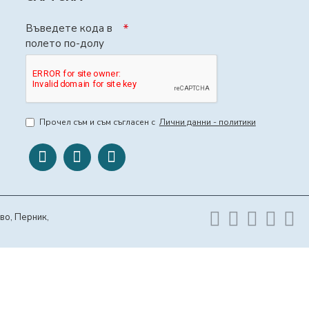
Въведете кода в
полето по-долу
Прочел съм и съм съгласен с
Лични данни - политики
во, Перник,