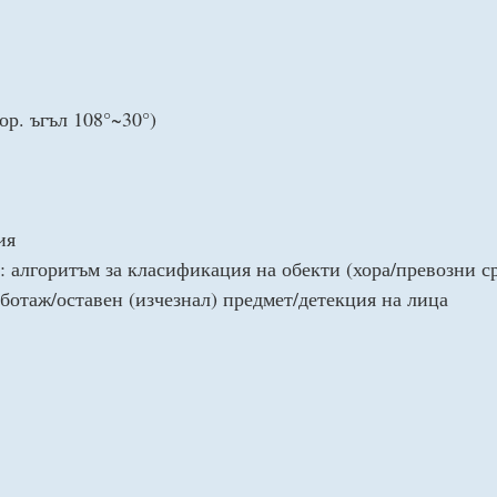
р. ъгъл 108°~30°)
ия
алгоритъм за класификация на обекти (хора/превозни ср
ботаж/оставен (изчезнал) предмет/детекция на лица