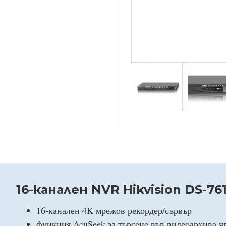
16-канален NVR Hikvision DS-76
16-канален 4K мрежов рекордер/сървър
функция AcuSeek за търсене във видеоархива чр