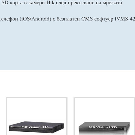
 SD карта в камери Hik след прекъсване на мрежата
 телефон (iOS/Android) с безплатен CMS софтуер iVMS-42