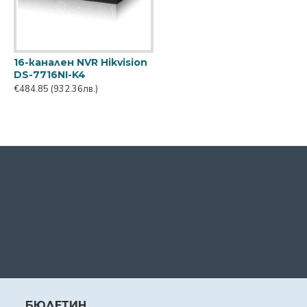
16-канален NVR Hikvision
DS-7716NI-K4
€484.85
(932.36лв.)
БЮЛЕТИН