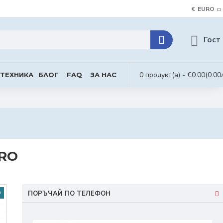
€
EURO
Гост
0 продукт(а) - €0.00
(0.00
 ТЕХНИКА
БЛОГ
FAQ
ЗА НАС
PRO
О
ПОРЪЧАЙ ПО ТЕЛЕФОН