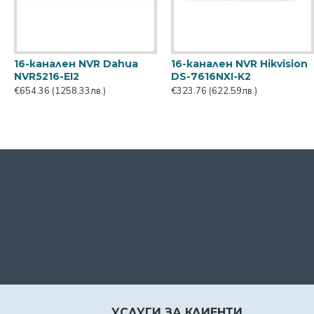
16-канален NVR Dahua
16-канален NVR Hikvision
NVR5216-EI2
DS-7616NXI-K2
€654.36
(1258.33лв.)
€323.76
(622.59лв.)
УСЛУГИ ЗА КЛИЕНТИ