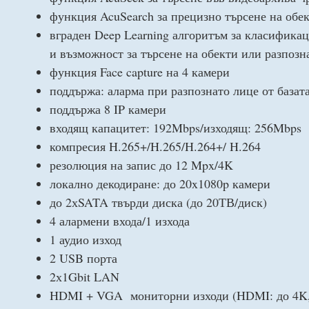
функция AcuSearch за прецизно търсене на обе
вграден Deep Learning алгоритъм за класификац
и възможност за търсене на обекти или разпозн
функция Face capture на 4 камери
поддържа: аларма при разпознато лице от базат
поддържа 8 IP камери
входящ капацитет: 192Mbps/изходящ: 256Mbps
компресия H.265+/H.265/H.264+/ H.264
резолюция на запис до 12 Mpx/4K
локално декодиране: до 20x1080p камери
до 2хSATA твърди диска (до 20ТВ/диск)
4 алармени входа/1 изхода
1 аудио изход
2 USB порта
2х1Gbit LAN
HDMI + VGA мониторни изходи (HDMI: до 4K,