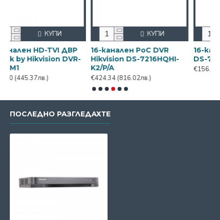
КУПИ
КУПИ
К
HD-TVI ДВР
16-канален PoC DVR
16-канален ДВР 
kvision DVR-
Hikvision DS-7216HQHI-
DS-7216HGHI-K1(
K2/P/A
€156.52
(301.00лв.)
лв.)
€424.34
(816.02лв.)
ПОСЛЕДНО РАЗГЛЕДАХТЕ