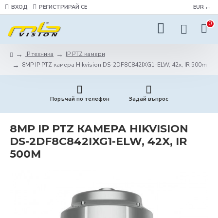
ВХОД
РЕГИСТРИРАЙ СЕ
EUR
0
IP техника
IP PTZ камери
8MP IP PTZ камера Hikvision DS-2DF8C842IXG1-ELW, 42x, IR 500m
Поръчай по телефон
Задай въпрос
8MP IP PTZ КАМЕРА HIKVISION
DS-2DF8C842IXG1-ELW, 42X, IR
500M