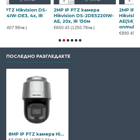
ision DS-
2MP IP PTZ камера
2MP IP PTZ камера
 4х, IR
Hikvision DS-2DE5220IW-
Hikvision DS-2DE52
AE, 20x, IR 150м
AE(S6), IR 150m, 32x
оптика
)
€650.43
(1250.78лв.)
€890.45
(1712.33лв.)
ПОСЛЕДНО РАЗГЛЕДАХТЕ
8MP IP PTZ камера Hikvision DS-2DF8C842IXG1-ELW, 42x, IR 500m